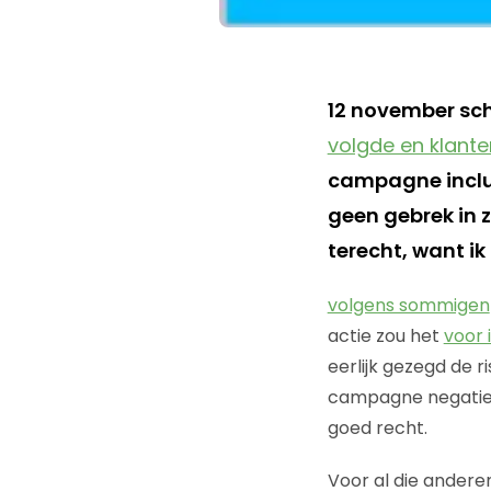
12 november sc
volgde en klante
campagne inclu
geen gebrek in z
terecht, want i
volgens sommigen
actie zou het
voor 
eerlijk gezegd de r
campagne negatief 
goed recht.
Voor al die andere