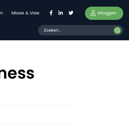
Inloggen
en
Missie & Visie
ness