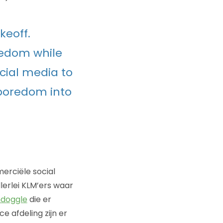
keoff.
redom while
cial media to
 boredom into
erciële social
erlei KLM’ers waar
doggle
die er
 afdeling zijn er