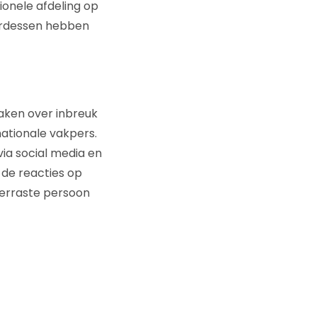
ionele afdeling op
ardessen hebben
maken over inbreuk
nationale vakpers.
ia social media en
de reacties op
verraste persoon