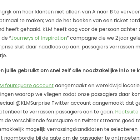
ngrijk om haar klanten niet alleen van A naar B te vervo
optimaal te maken; van de het boeken van een ticket tot
d heeft gehaald. KLM heeft oog voor de persoon achter 
 de “
Journeys of Inspiration
” campagne die we 2 jaar gele
prise sluit daar naadloos op aan: passagiers verrassen m
je.
jullie gebruikt om snel zelf alle noodzakelijke info te k
M foursquare account
aangemaakt en wereldwijd locati
ingen waarop we vliegen zodat onze passagiers daar kon
speciaal @KLMSurprise Twitter account aangemaakt dat g
tentieel te verrassen passagiers aan te gaan.
Hootsuite
 de verschillende foursquare en twitter streams goed t
makkelijk mogelijk verrassingskandidaten te selecteren. E
’t naambordje bij de gate om de passagier te ontmoeten