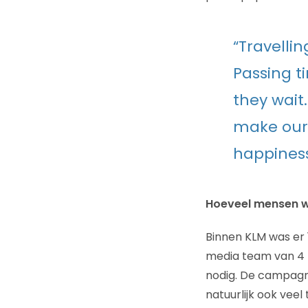
“Travellin
Passing t
they wait
make our 
happines
Hoeveel mensen wa
Binnen KLM was er 
media team van 4 p
nodig. De campagn
natuurlijk ook vee