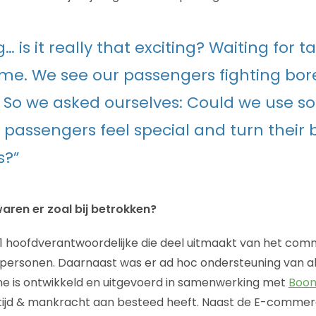
g… is it really that exciting? Waiting for ta
ime. We see our passengers fighting bo
. So we asked ourselves: Could we use so
passengers feel special and turn their
s?”
ren er zoal bij betrokken?
1 hoofdverantwoordelijke die deel uitmaakt van het comm
ersonen. Daarnaast was er ad hoc ondersteuning van all
e is ontwikkeld en uitgevoerd in samenwerking met
Boon
l tijd & mankracht aan besteed heeft. Naast de E-commerce