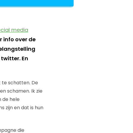
cial media
er info over de
langstelling
witter. En
 te schatten. De
en schamen. Ik zie
n de hele
 zijn en dat is hun
mpagne die