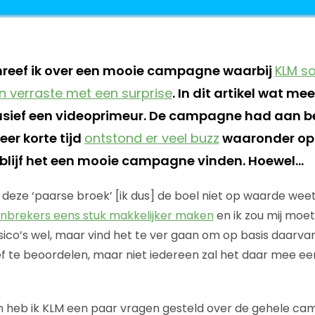
hreef ik over een mooie campagne waarbij
KLM so
n verraste met een surprise
. In dit artikel wat me
sief een videoprimeur. De campagne had aan be
eer korte tijd
ontstond er veel buzz
waaronder op t
k blijf het een mooie campagne vinden. Hoewel…
deze ‘paarse broek’ [ik dus] de boel niet op waarde weet
inbrekers eens stuk makkelijker maken
en ik zou mij moet
isico’s wel, maar vind het te ver gaan om op basis daarva
te beoordelen, maar niet iedereen zal het daar mee eens
n heb ik KLM een paar vragen gesteld over de gehele ca