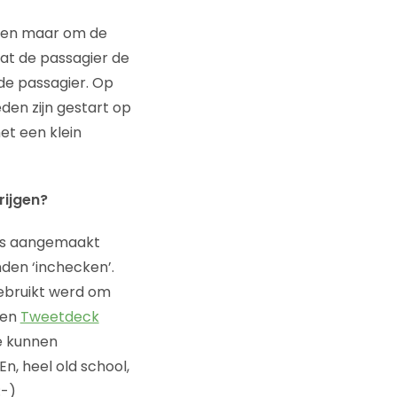
eren maar om de
dat de passagier de
de passagier. Op
den zijn gestart op
et een klein
rijgen?
es aangemaakt
den ‘inchecken’.
ebruikt werd om
en
Tweetdeck
e kunnen
n, heel old school,
:-)