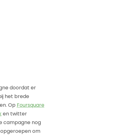
agne doordat er
bij het brede
zen. Op
Foursquare
k
en twitter
eze campagne nog
n opgeroepen om