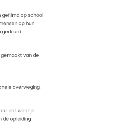
n gefilmd op school
e mensen op hun
n geduurd.
ik gemaakt van de
ionele overweging.
aar dat weet je
n de opleiding