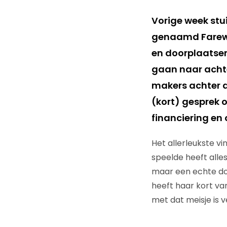
Vorige week stu
genaamd Farewe
en doorplaatsen
gaan naar achte
makers achter d
(kort) gesprek 
financiering en 
Het allerleukste vi
speelde heeft alles
maar een echte doc
heeft haar kort va
met dat meisje is