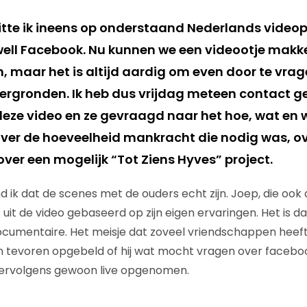
itte ik ineens op onderstaand Nederlands videop
ll Facebook. Nu kunnen we een videootje makk
, maar het is altijd aardig om even door te vrag
rgronden. Ik heb dus vrijdag meteen contact g
eze video en ze gevraagd naar het hoe, wat en
over de hoeveelheid mankracht die nodig was, o
over een mogelijk “Tot Ziens Hyves” project.
nd ik dat de scenes met de ouders echt zijn. Joep, die ook
 uit de video gebaseerd op zijn eigen ervaringen. Het is da
umentaire. Het meisje dat zoveel vriendschappen heeft 
n tevoren opgebeld of hij wat mocht vragen over faceboo
 vervolgens gewoon live opgenomen.