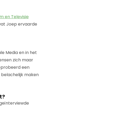
m en Televisie
 wat Joep ervaarde
le Media en in het
mensen zich maar
geprobeerd een
l belachelijk maken
t?
 geïnterviewde