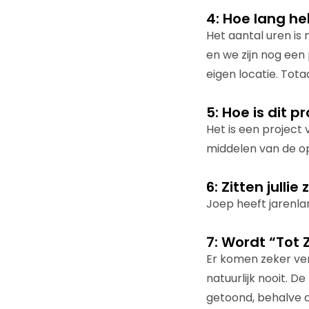
4: Hoe lang he
Het aantal uren is
en we zijn nog ee
eigen locatie. To
5: Hoe is dit p
Het is een project
middelen van de op
6: Zitten julli
Joep heeft jarenla
7: Wordt “Tot 
Er komen zeker ver
natuurlijk nooit. 
getoond, behalve 