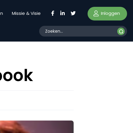
Inloggen
en
Missie & Visie
book