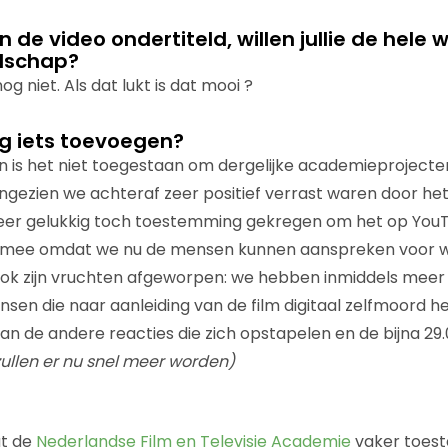
n de video ondertiteld, willen jullie de hele
odschap?
g niet. Als dat lukt is dat mooi ?
nog iets toevoegen?
is het niet toegestaan om dergelijke academieprojecten
gezien we achteraf zeer positief verrast waren door het
er gelukkig toch toestemming gekregen om het op YouT
blij mee omdat we nu de mensen kunnen aanspreken voor 
ook zijn vruchten afgeworpen: we hebben inmiddels meer 
en die naar aanleiding van de film digitaal zelfmoord 
van de andere reacties die zich opstapelen en de bijna 29
zullen er nu snel meer worden)
at de
Nederlandse Film en Televisie Academie
vaker toes