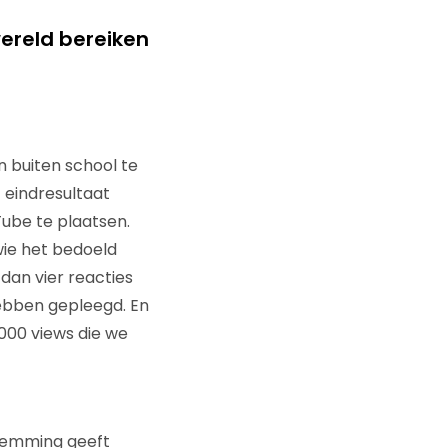
 wereld bereiken
 buiten school te
 eindresultaat
ube te plaatsen.
wie het bedoeld
dan vier reacties
hebben gepleegd. En
.000 views die we
temming geeft