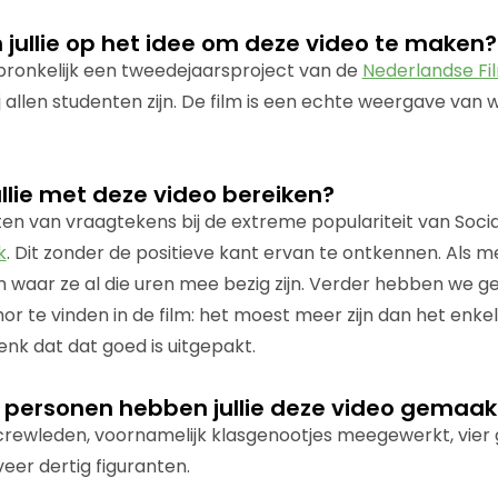
jullie op het idee om deze video te maken?
spronkelijk een tweedejaarsproject van de
Nederlandse Fil
ij allen studenten zijn. De film is een echte weergave van
jullie met deze video bereiken?
ten van vraagtekens bij de extreme populariteit van Socia
k
. Dit zonder de positieve kant ervan te ontkennen. Als 
 waar ze al die uren mee bezig zijn. Verder hebben we 
or te vinden in de film: het moest meer zijn dan het enke
enk dat dat goed is uitgepakt.
l personen hebben jullie deze video gemaak
crewleden, voornamelijk klasgenootjes meegewerkt, vier
er dertig figuranten.