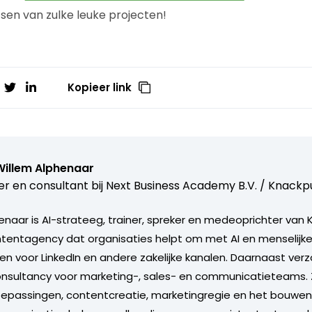
sen van zulke leuke projecten!
Kopieer link
Willem Alphenaar
er en consultant bij
Next Business Academy B.V. / Knackpu
enaar is AI-strateeg, trainer, spreker en medeoprichter van
tentagency dat organisaties helpt om met AI en menselijke
 voor LinkedIn en andere zakelijke kanalen. Daarnaast verzor
onsultancy voor marketing-, sales- en communicatieteams. Zi
oepassingen, contentcreatie, marketingregie en het bouwen