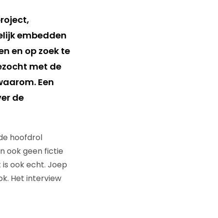
roject,
elijk embedden
en en op zoek te
ezocht met de
 waarom. Een
ver de
 de hoofdrol
n ook geen fictie
is ook echt. Joep
k. Het interview