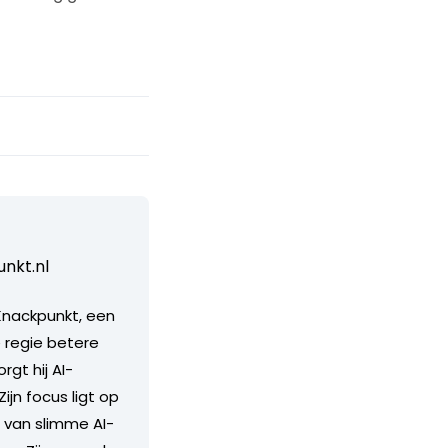
nkt.nl
 Knackpunkt, een
 regie betere
gt hij AI-
jn focus ligt op
 van slimme AI-