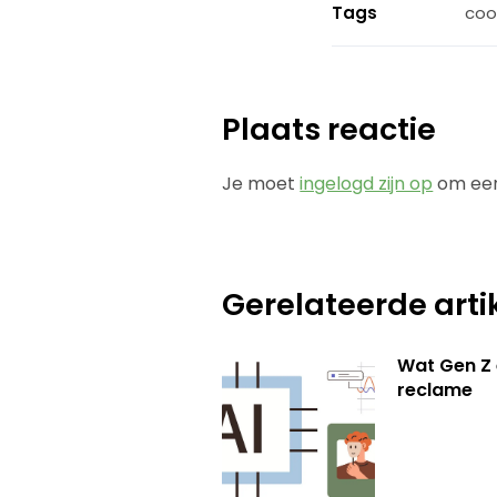
Tags
coo
Plaats reactie
Je moet
ingelogd zijn op
om een
Gerelateerde arti
Wat Gen Z 
reclame