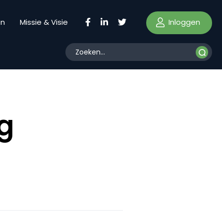
Inloggen
en
Missie & Visie
g