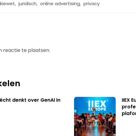
kiewet
,
juridisch
,
online advertising
,
privacy
 reactie te plaatsen.
kelen
écht denkt over GenAI in
IIEX 
profe
plafo