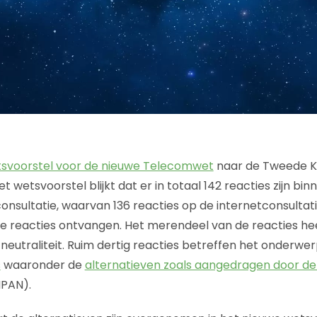
svoorstel voor de nieuwe Telecomwet
naar de Tweede Ka
et wetsvoorstel blijkt dat er in totaal 142 reacties zijn 
onsultatie, waarvan 136 reacties op de internetconsultati
ijke reacties ontvangen. Het merendeel van de reacties he
eutraliteit. Ruim dertig reacties betreffen het onderwe
s
waaronder de
alternatieven zoals aangedragen door de
IPAN).