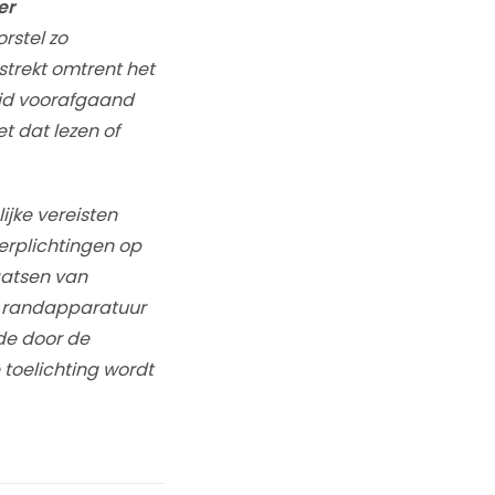
er
orstel zo
strekt omtrent het
ijd voorafgaand
t dat lezen of
ijke vereisten
erplichtingen op
laatsen van
e randapparatuur
 de door de
 toelichting wordt