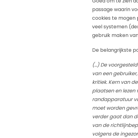
Goed om te zien da
passage waarin vo
cookies te mogen p
veel systemen (de
gebruik maken van 
De belangrijkste p
(…) De voorgesteld
van een gebruiker,
kritiek. Kern van 
plaatsen en lezen
randapparatuur va
moet worden gevra
verder gaat dan de
van de richtlijnbe
volgens de ingezon