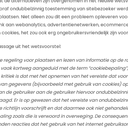
t de alternatieven zijn overgenomen in het nieuwe wetsv
oraf ondubbelzinnig toestemming van sitebezoeker werd
laatsen. Niet alleen zou dit een probleem opleveren vo
nk aan webanalytics, advertentienetwerken, ecommerce
cookies, het zou ook erg ongebruikersvriendelijk zijn voo
assage uit het wetsvoorstel:
e regeling voor plaatsen en lezen van informatie op de
 vaak kortweg aangeduid met de term “cookiebepaling”, 
de kritiek is dat met het opnemen van het vereiste dat vo
 van gegevens (bijvoorbeeld met gebruik van cookies) o
n de gebruiker aan de gebruiker hiervoor ondubbelzin
agd. Er is op gewezen dat het vereiste van ondubbelzi
 richtlijn voorschrijft en dat daarmee ook niet gehandel
paling zoals die is verwoord in overweging. De consequent
den reacties dat het gebruik van het internet gebruikson