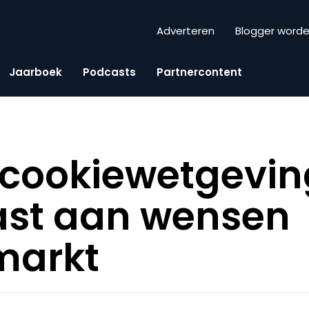
Adverteren
Blogger word
Jaarboek
Podcasts
Partnercontent
 cookiewetgevin
st aan wensen
markt