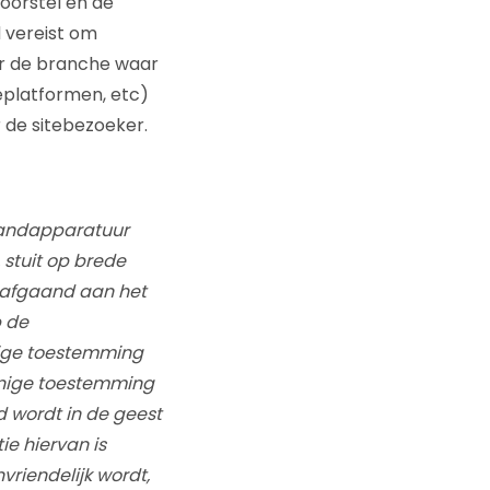
oorstel en de
 vereist om
or de branche waar
platformen, etc)
r de sitebezoeker.
 randapparatuur
stuit op brede
orafgaand aan het
p de
nige toestemming
nnige toestemming
d wordt in de geest
ie hiervan is
vriendelijk wordt,