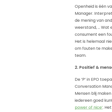
Openheid is één v
Manager. Interpret
de mening van ande
weerstand, … Wat ev
consument een fout
Het is helemaal ni
om fouten te maken
team.
2. Positief & mens
De ‘P’ in EPO toep
Conversation Mana
Mensen blij maken is
iedereen goed kunt
power of nice’
. He