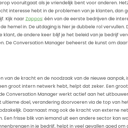
erop vooruitgaat als je vriendelijk bent voor anderen. Het
echt interesse hebt in de problemen van je klanten, dan
f. Kijk naar
Zappos
: één van de eerste bedrijven die inte
 de hemel in. De uitdaging is hier je dubbele rol vervullen.
klant, de andere keer blijf je het beleid van je bedrijf v
ren. De Conversation Manager beheerst de kunst om daar
en van de kracht en de noodzaak van de nieuwe aanpak, is 
e een groot intern netwerk hebt, helpt dat zeker. Een gro
e, de Conversation Manager werkt actief aan het uitbouwen
 ultieme doel, verandering doorvoeren via de top van het b
odzakelijk. Daarnaast mag ook de kracht van externe net
 Een frisse blik van iemand uit een andere sector kan w
nnenbrengen in je bedrijf, helpt in veel gevallen goed o