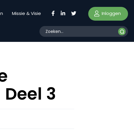
Inloggen
en
Missie & Visie
e
 Deel 3