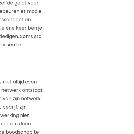
zelfde geldt voor
 gebeuren er mooie
resse toont en
 De ene keer ben je
erdedigen. Soms sta
tussen te
niet altijd even
ot netwerk ontstaat
 van zijn netwerk.
edrijf, zijn
werking niet
onderen doen.
m de boodschap te