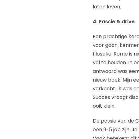
laten leven.
4. Passie & drive
Een prachtige kara
voor gaan, kenmerk
filosofie. Rome is
vol te houden. In
antwoord was eenvou
nieuw boek. Mijn e
verkocht. Ik was ec
Succes vraagt discip
ooit klein.
De passie van de C
een 9-5 job zijn. 
Vaak betekent dit 