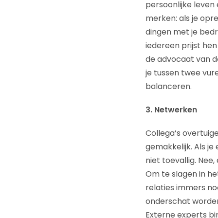
persoonlijke leven 
merken: als je opr
dingen met je bedrij
iedereen prijst hen
de advocaat van de 
je tussen twee vu
balanceren.
3. Netwerken
Collega’s overtuig
gemakkelijk. Als j
niet toevallig. Ne
Om te slagen in het
relaties immers no
onderschat worden.
Externe experts bi