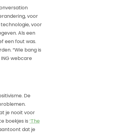
Conversation
erandering, voor
technologie, voor
egeven. Als een
ef een fout was.
den. “Wie bang is
t ING webcare
sitivisme. De
problemen.
at je nooit voor
te boekjes is
‘The
aantoont dat je