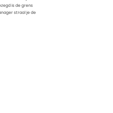
ezegd is de grens
nager straal je de