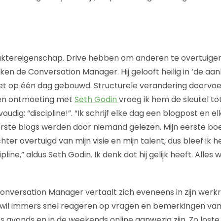
ktereigenschap. Drive hebben om anderen te overtuigen 
en de Conversation Manager. Hij gelooft heilig in ‘de aan
 niet op één dag gebouwd. Structurele verandering doorvo
 een ontmoeting met
Seth Godin
vroeg ik hem de sleutel tot 
dig: “discipline!”. “Ik schrijf elke dag een blogpost en e
erste blogs werden door niemand gelezen. Mijn eerste bo
hter overtuigd van mijn visie en mijn talent, dus bleef ik 
line,” aldus Seth Godin. Ik denk dat hij gelijk heeft. Alles 
onversation Manager vertaalt zich eveneens in zijn werkri
Je wil immers snel reageren op vragen en bemerkingen v
‘s avonds en in de weekends online aanwezig zijn. Zo lost