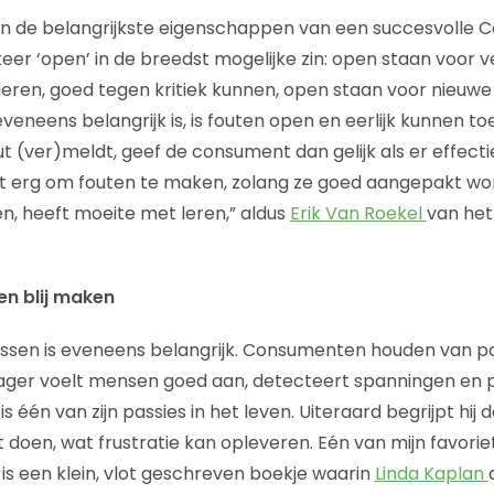
an de belangrijkste eigenschappen van een succesvolle 
eer ‘open’ in de breedst mogelijke zin: open staan voor v
ren, goed tegen kritiek kunnen, open staan voor nieuwe 
eneens belangrijk is, is fouten open en eerlijk kunnen to
 (ver)meldt, geef de consument dan gelijk als er effecti
et erg om fouten te maken, zolang ze goed aangepakt wor
, heeft moeite met leren,” aldus
Erik Van Roekel
van he
en blij maken
assen is eveneens belangrijk. Consumenten houden van po
ger voelt mensen goed aan, detecteert spanningen en 
 één van zijn passies in het leven. Uiteraard begrijpt hij d
 doen, wat frustratie kan opleveren. Eén van mijn favorie
t is een klein, vlot geschreven boekje waarin
Linda Kaplan