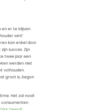
en er te blijven
houder wint’
eren kan enkel door
zijn succes. Zijn
lke twee jaar een
eken werden niet
het volhouden.
wat groot is, begon
tme. Het zal nooit
an consumenten.
e
Dirk Dewulf
,