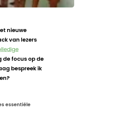
het nieuwe
ack van lezers
lledige
 de focus op de
ag bespreek ik
ken?
es essentiële