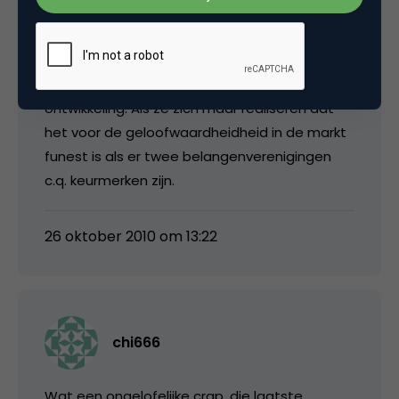
Dat een aantal toonaangevende partijen
vaart wil maken met professionalisering en
zelfregulering lijkt me op zich geen verkeerde
ontwikkeling. Als ze zich maar realiseren dat
het voor de geloofwaardheidheid in de markt
funest is als er twee belangenverenigingen
c.q. keurmerken zijn.
26 oktober 2010 om 13:22
chi666
Wat een ongelofelijke crap, die laatste