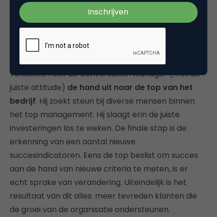
binnen de organisatie. Verder is er nood aan een
beleidsnota om effectieve klanten service te geven
én om snel beslissingen te nemen over tactische
keuzes.
Tenslotte reikt de Conversation Manager (met de
juiste attitude)
de hand uit naar de top van het
bedrijf
. Hij zoekt steun bij diverse mensen binnen
het top management. Hij slaagt erin de juiste
investeringen los te weken. De finale stap is de
erkenning van een aantal nieuwe
succesindicatoren. Eens de top beslist om succes
aan de hand van nieuwe criteria te meten, is er
echt sprake van verandering. Uiteindelijk is het
resultaat van dit alles: meer tevreden klanten die
de groei van de organisatie ondersteunen.