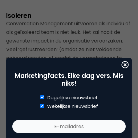
Isoleren
Conversation Management uitvoeren als individu of
als geïsoleerd team is niet leuk. Het zal nooit de
gewenste impact in de organisatie veroorzaken.
Veel ‘gefrustreerden’ (omdat ze niet voldoende
gehoord worden, of omdat de veranderingen te
traag gaan naar hun gevoel) maken de fout zich te
Marketingfacts. Elke dag vers. Mis
isoleren. Op dat moment raak je in een negatieve
niks!
spiraal. De juiste attitude creëert een context voor
succes.
Context ondersteunt de
Dagelijkse nieuwsbrief
cultuurverandering van een bedrijf
. Door
Wekelijkse nieuwsbrief
medewerkers te stimuleren tot luisteren naar
consumenten, start het veranderingstraject.
Zoeken naar mede-believers helpt uiteraard
eveneens. Mensen die het draagvlak verhogen