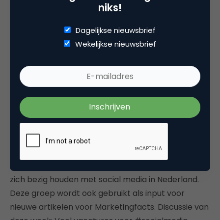
niks!
Dagelijkse nieuwsbrief
Wekelijkse nieuwsbrief
View more
webinars
from
Freddie Laker
.
Discussie: Waarom zijn social media banen
vaak voor stagiaires?
Op LinkedIn is de
SocialeMediaNL groep
aangemaakt. Deze groep is voor professionals die
zich bezig houden met social media in Nederland.
Deze groep wordt ook gebruikt als input voor
nieuwe artikelen voor Marketingfacts. Discussie van