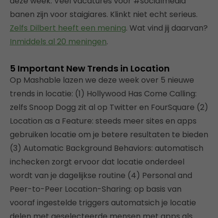
deze week: Veel vacatures voor #socialmedia
banen zijn voor staigiares. Klinkt niet echt serieus.
Zelfs Dilbert heeft een mening
. Wat vind jij daarvan?
Inmiddels al 20 meningen
.
5 Important New Trends in Location
Op Mashable lazen we deze week over 5 nieuwe
trends in locatie: (1) Hollywood Has Come Calling:
zelfs Snoop Dogg zit al op Twitter en FourSquare (2)
Location as a Feature: steeds meer sites en apps
gebruiken locatie om je betere resultaten te bieden
(3) Automatic Background Behaviors: automatisch
inchecken zorgt ervoor dat locatie onderdeel
wordt van je dagelijkse routine (4) Personal and
Peer-to-Peer Location-Sharing: op basis van
vooraf ingestelde triggers automatsich je locatie
delen met geselecteerde mensen met apps als