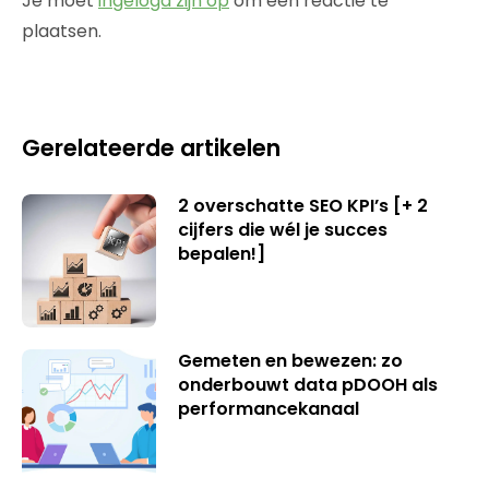
Je moet
ingelogd zijn op
om een reactie te
plaatsen.
Gerelateerde artikelen
2 overschatte SEO KPI’s [+ 2
cijfers die wél je succes
bepalen!]
Gemeten en bewezen: zo
onderbouwt data pDOOH als
performancekanaal