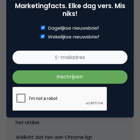
Advertising
Marketingfacts. Elke dag vers. Mis
niks!
Tags
Dagelijkse nieuwsbrief
onderzoek
,
online advertising
,
viral marketing
Wekelijkse nieuwsbrief
2 Reacties
Willem Weide
Leuk overzicht, de linkjes werken alleen niet in
het artikel.
Wellicht dat het aan Chrome ligt.