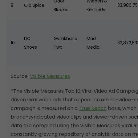
Odor
Wieden &
9
Old Spice
33,986,7
Blocker
Kennedy
DC
Gymkhana
Mad
10
32,872,53
Shoes
Two
Media
Source:
Visible Measures
*The Visible Measures Top 10 Viral Video Ad Campai
driven viral video ads that appear on online-video-s
campaign is measured on a
True Reach
basis, which
brand-syndicated video clips and viewer-driven soc
data are compiled using the Visible Measures Viral 
constantly growing repository of analytic data on mo