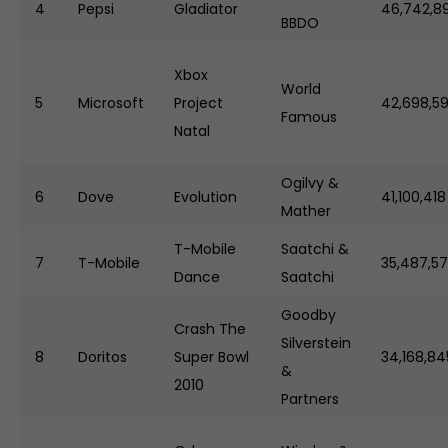
4
Pepsi
Gladiator
46,742,8
BBDO
Xbox
World
5
Microsoft
Project
42,698,5
Famous
Natal
Ogilvy &
6
Dove
Evolution
41,100,418
Mather
T-Mobile
Saatchi &
7
T-Mobile
35,487,5
Dance
Saatchi
Goodby
Crash The
Silverstein
8
Doritos
Super Bowl
34,168,84
&
2010
Partners