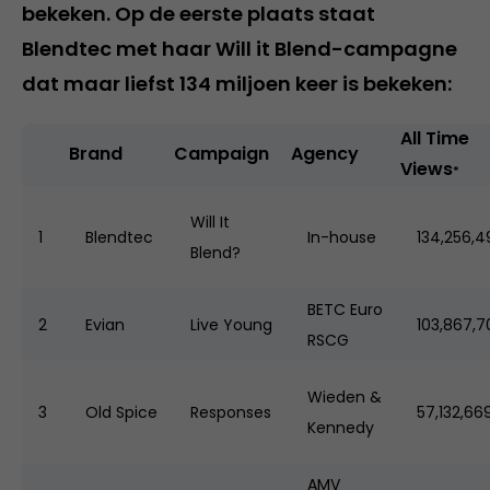
bekeken. Op de eerste plaats staat
Blendtec met haar Will it Blend-campagne
dat maar liefst 134 miljoen keer is bekeken:
All Time
Brand
Campaign
Agency
Views
*
Will It
1
Blendtec
In-house
134,256,4
Blend?
BETC Euro
2
Evian
Live Young
103,867,
RSCG
Wieden &
3
Old Spice
Responses
57,132,66
Kennedy
AMV