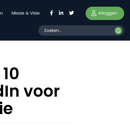
Inloggen
en
Missie & Visie
 10
dIn voor
ie