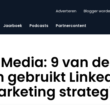
Adverteren
Blogger word
Jaarboek
Podcasts
Partnercontent
 Media: 9 van de
n gebruikt Linke
arketing strateg