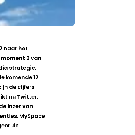
2 naar het
it moment 9 van
dia strategie,
 de komende 12
n de cijfers
kt nu Twitter,
de inzet van
tenties. MySpace
ebruik.