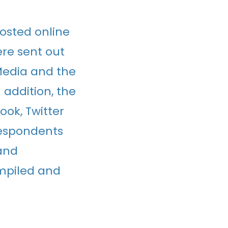
osted online
were sent out
 Media and the
 addition, the
ook, Twitter
respondents
and
mpiled and