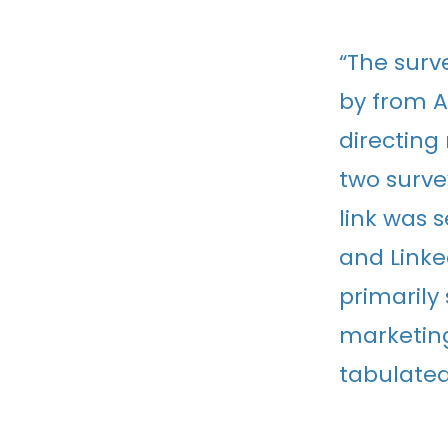
“The surv
by from Ap
directing
two surve
link was s
and Linke
primaril
marketin
tabulated