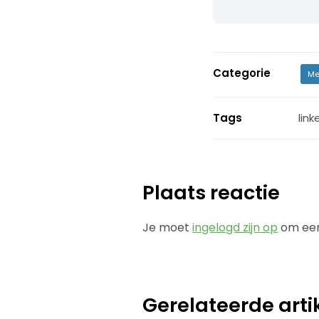
Categorie
Me
Tags
link
Plaats reactie
Je moet
ingelogd zijn op
om een
Gerelateerde arti