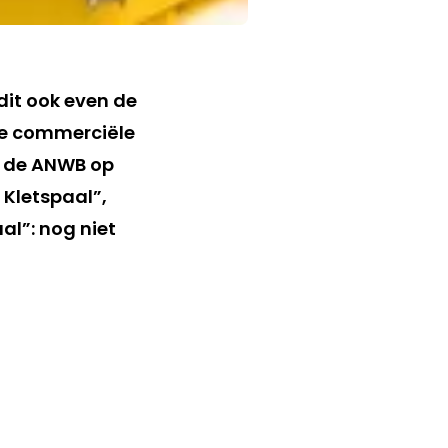
it ook even de
te commerciële
t de ANWB op
 Kletspaal”,
al”: nog niet