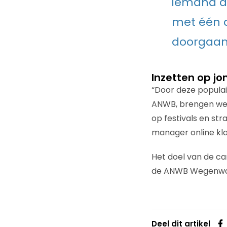
iemand an
met één d
doorgaan 
Inzetten op j
“Door deze popula
ANWB, brengen we 
op festivals en str
manager online k
Het doel van de c
de ANWB Wegenwach
Deel dit artikel