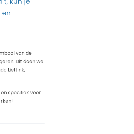
t, kun je
 en
ymbool van de
geren. Dit doen we
o Lieftink,
en specifiek voor
erken!