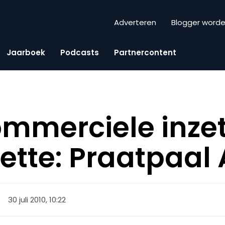
Adverteren
Blogger word
Jaarboek
Podcasts
Partnercontent
ommerciele inze
ette: Praatpaa
30 juli 2010, 10:22