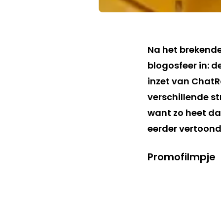
Na het brekend
blogosfeer in: 
inzet van ChatR
verschillende s
want zo heet da
eerder vertoond
Promofilmpje