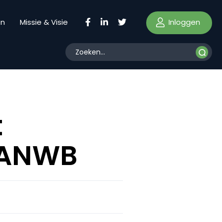
Inloggen
en
Missie & Visie
t
l ANWB