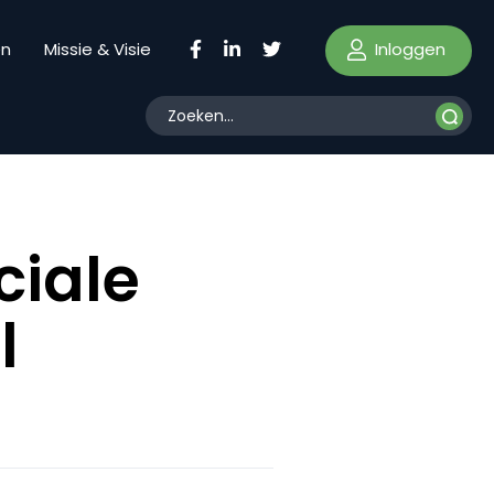
Inloggen
en
Missie & Visie
ciale
l