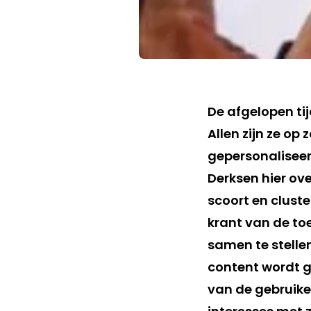
De afgelopen ti
Allen zijn ze o
gepersonaliseer
Derksen hier ov
scoort en clust
krant van de to
samen te stellen
content wordt g
van de gebruiker