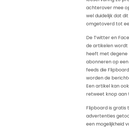
achterover mee op
wel duidelijk dat d
omgetoverd tot een
De Twitter en Face
de artikelen wordt
heeft met degene d
abonneren op een c
feeds die Flipboar
worden de berichte
Een artikel kan oo
retweet knop aan te
Flipboard is gratis 
advertenties geto
een mogelijkheid vo