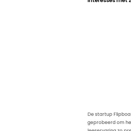
interesses met z
De startup Flipboar
geprobeerd om het 
leeservaring zo pre