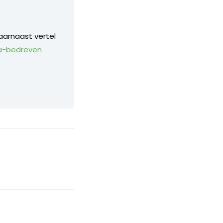
aarnaast vertel
a-bedreven