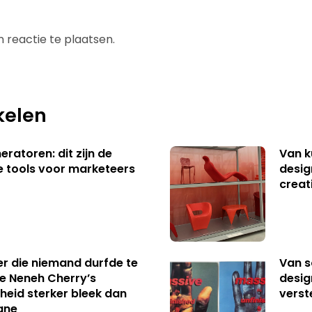
 reactie te plaatsen.
kelen
ratoren: dit zijn de
Van k
e tools voor marketeers
desig
creat
er die niemand durfde te
Van s
e Neneh Cherry’s
desig
kheid sterker bleek dan
verst
gne