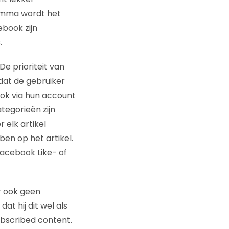
amma wordt het
ebook zijn
.
e prioriteit van
dat de gebruiker
ook via hun account
tegorieën zijn
elk artikel
en op het artikel.
Facebook Like- of
r ook geen
dat hij dit wel als
ubscribed content.