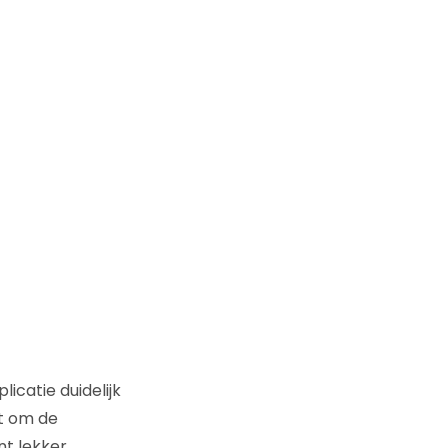
icatie duidelijk
it om de
nt lekker