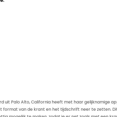
e.
d uit Palo Alto, California heeft met haar gelijknamige appl
format van de krant en het tijdschrift neer te zetten. D
ttig mogelijk te maken, zodat je er net zoals met een kra