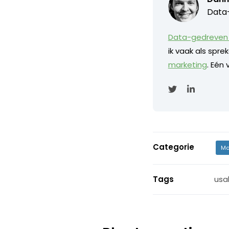
Data-
Data-gedreven 
ik vaak als spr
marketing
. Eén
Categorie
Ma
Tags
usab