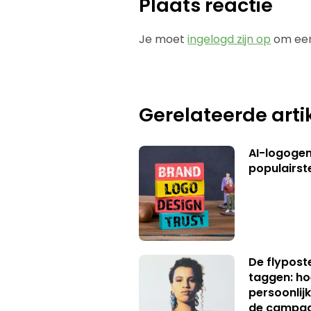
Plaats reactie
Je moet
ingelogd zijn op
om een
Gerelateerde arti
AI-logogene
populairst
De flypost
taggen: ho
persoonlij
de campa