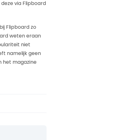
 deze via Flipboard
ij Flipboard zo
board weten eraan
lariteit niet
eft namelijk geen
an het magazine