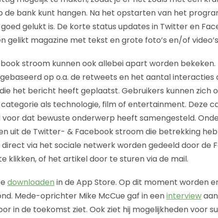
 de bank kunt hangen. Na het opstarten van het progr
it goed gelukt is. De korte status updates in Twitter en Fac
 gelikt magazine met tekst en grote foto’s en/of video’s
book stroom kunnen ook allebei apart worden bekeken. D
 gebaseerd op o.a. de retweets en het aantal interacties 
ie het bericht heeft geplaatst. Gebruikers kunnen zich 
ategorie als technologie, film of entertainment. Deze ca
d voor dat bewuste onderwerp heeft samengesteld. Onder 
n uit de Twitter- & Facebook stroom die betrekking hebb
k direct via het sociale netwerk worden gedeeld door de 
 klikken, of het artikel door te sturen via de mail.
te
downloaden
in de App Store. Op dit moment worden e
ond. Mede-oprichter Mike McCue gaf in een
interview
aan 
or in de toekomst ziet. Ook ziet hij mogelijkheden voor s