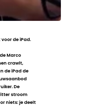
 voor de iPad.
lde Marco
en crawlt,
an de iPad de
nieuwsaanbod
uiker. De
itter stroom
r niets: je deelt