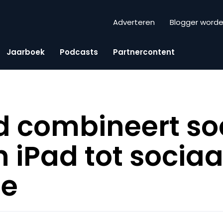
Adverteren
Blogger word
Jaarboek
Podcasts
Partnercontent
d combineert so
 iPad tot sociaa
ne