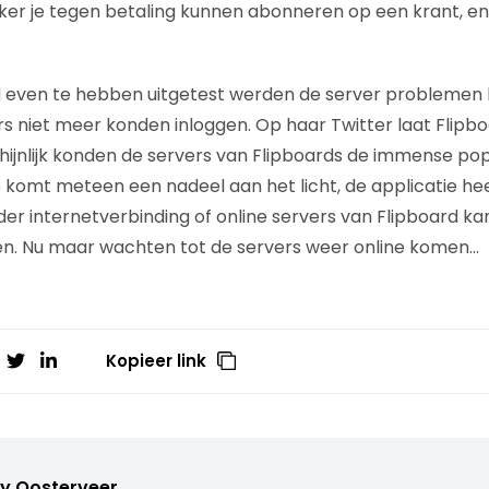
uiker je tegen betaling kunnen abonneren op een krant, en
 even te hebben uitgetest werden de server problemen b
rs niet meer konden inloggen. Op haar Twitter laat Flip
ijnlijk konden de servers van Flipboards de immense popu
 komt meteen een nadeel aan het licht, de applicatie he
der internetverbinding of online servers van Flipboard k
en. Nu maar wachten tot de servers weer online komen…
Kopieer link
y Oosterveer