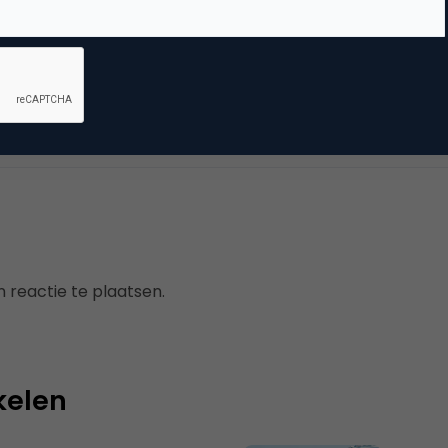
dia
ebook marketing
,
social media marketing
 reactie te plaatsen.
kelen