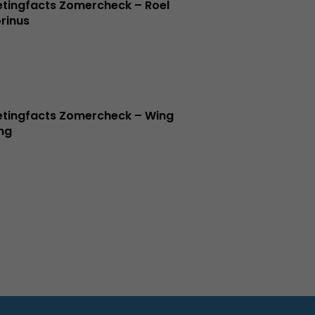
tingfacts Zomercheck – Roel
rinus
tingfacts Zomercheck – Wing
ng