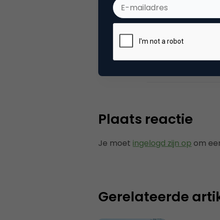
Categorie
Me
Tags
fac
Plaats reactie
Je moet
ingelogd zijn op
om een
Gerelateerde arti