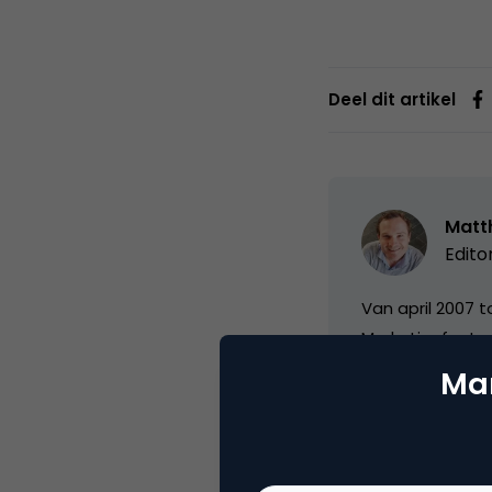
Deel dit artikel
Matth
Edito
Van april 2007 
Marketingfacts. 
Saatchi&Saatch
Mar
november 2021 