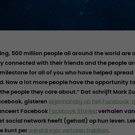
ing, 500 million people all around the world are 
y connected with their friends and the people a
 milestone for all of you who have helped sprea
d. Now a lot more people have the opportunity t
the people they care about.” Dat schrijft Mark Z
acebook, gisteren
eigenhandig op het Facebook-b
 lanceert Facebook
Facebook Stories
: verhalen van
et social network heeft (gehad) op hun leven. Le
je kunt per
wereldregio verhalen bekijken
.