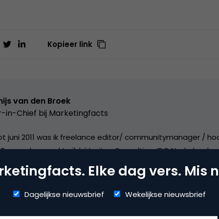
Kopieer link
ijs van den Broek
r-in-Chief bij
Marketingfacts
tot juni 2011 was ik freelance editor/ communitymanager / ho
Tussendoor werkte ik bij Insites Consulting, IDG Nederland,
i;/Leo Burnett (voor Samsung) en voor onderzoeksbureau W
ketingfacts. Elke dag vers. Mis n
vorm ik samen met Luuk Ros de hoofdredactie van Marketing
Dagelijkse nieuwsbrief
Wekelijkse nieuwsbrief