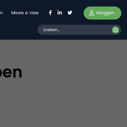
Inloggen
en
Missie & Visie
oen