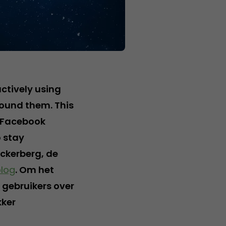
actively using
round them. This
d Facebook
o stay
uckerberg, de
log
. Om het
 gebruikers over
kker