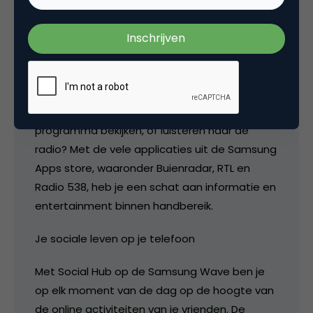
mobiele platform bada, is vanaf nu
verkrijgbaar in Nederland. Deze ‘smarterphone’
blijft je verbazen. Foto’s en video’s verschijnen
in HD op ’s werelds eerste Super AMOLED-
display voor een ongekende kijkervaring. Wil je
weten wat het weer wordt, je favoriete TV-
programma bekijken, of luisteren naar de
radio? Met de vele applicaties uit de Samsung
Apps store, waaronder Buienradar, RTL en
Radio 538, heb je een schat aan informatie en
entertainment binnen handbereik.
Je sociale leven op je telefoon
Met Social Hub op de Samsung Wave ben je
op elk moment van de dag op de hoogte van
de online activiteiten van je vrienden. De