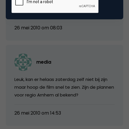
@Michel H. Wat bedoel je nu? Dat de trailer in
de post moet? DONE 😉
26 mei 2010 om 08:03
media
Leuk, kan er helaas zaterdag zelf niet bij zijn
maar hoop de film snel te zien. Zijn de plannen
voor regio Arnhem al bekend?
26 mei 2010 om 14:53