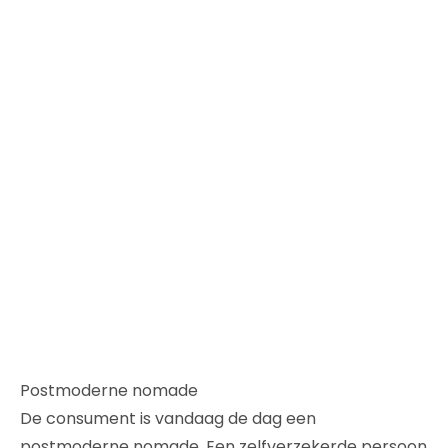
Postmoderne nomade
De consument is vandaag de dag een
postmoderne nomade. Een zelfverzekerde persoon