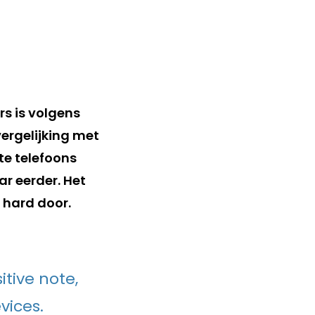
s is volgens
 vergelijking met
te telefoons
ar eerder. Het
 hard door.
tive note,
vices.