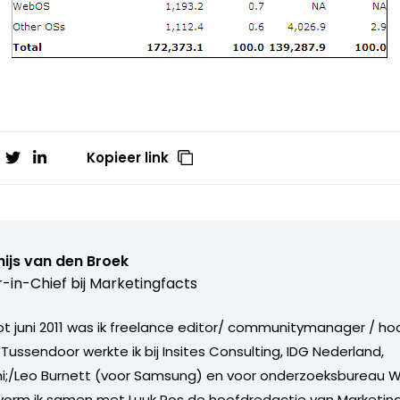
Kopieer link
ijs van den Broek
r-in-Chief bij
Marketingfacts
tot juni 2011 was ik freelance editor/ communitymanager / ho
Tussendoor werkte ik bij Insites Consulting, IDG Nederland,
i;/Leo Burnett (voor Samsung) en voor onderzoeksbureau W
vorm ik samen met Luuk Ros de hoofdredactie van Marketing