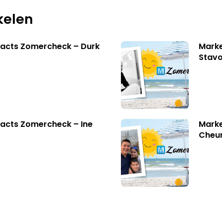
kelen
facts Zomercheck – Durk
Marke
Stavo
acts Zomercheck – Ine
Marke
Cheu