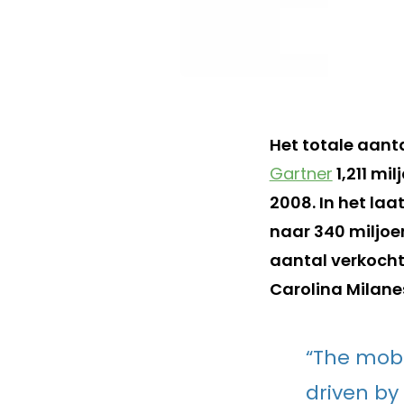
Het totale aant
Gartner
1,211 mil
2008. In het la
naar 340 miljoen
aantal verkochte
Carolina Milanes
“The mobi
driven by