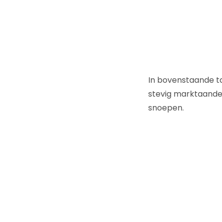
In bovenstaande ta
stevig marktaandee
snoepen.