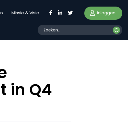
Inloggen
en
Missie & Visie
e
t in Q4