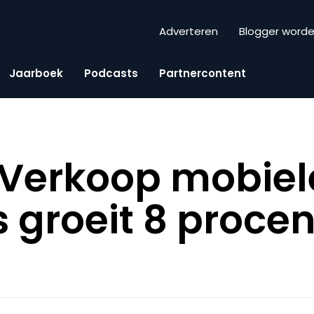
Adverteren
Blogger word
Jaarboek
Podcasts
Partnercontent
 Verkoop mobiel
 groeit 8 procen