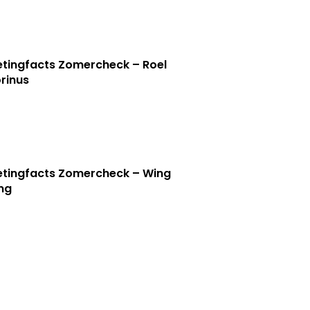
tingfacts Zomercheck – Roel
rinus
tingfacts Zomercheck – Wing
ng