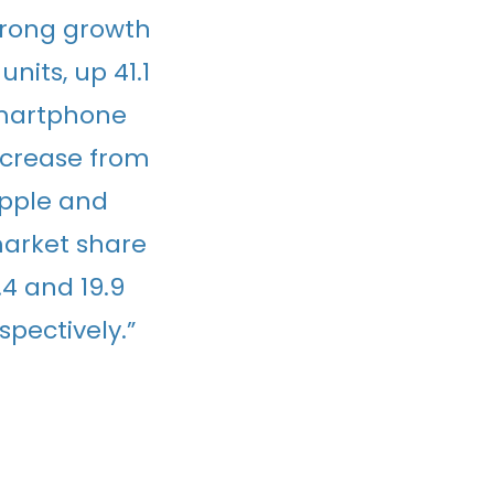
trong growth
units, up 41.1
smartphone
increase from
Apple and
market share
.4 and 19.9
pectively.”