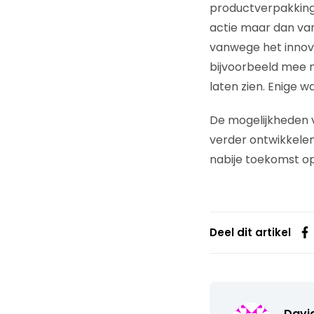
productverpakking
actie maar dan van
vanwege het innove
bijvoorbeeld mee 
laten zien. Enige 
De mogelijkheden vo
verder ontwikkelen
nabije toekomst op
Deel dit artikel
David