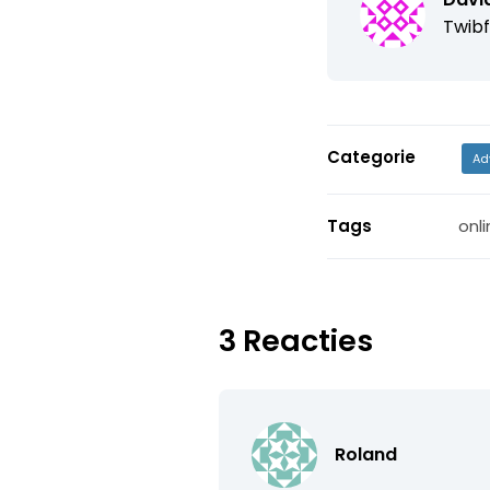
Twib
Categorie
Ad
Tags
onli
3 Reacties
Roland