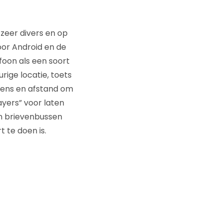
 zeer divers en op
or Android en de
foon als een soort
rige locatie, toets
evens en afstand om
yers” voor laten
en brievenbussen
t te doen is.