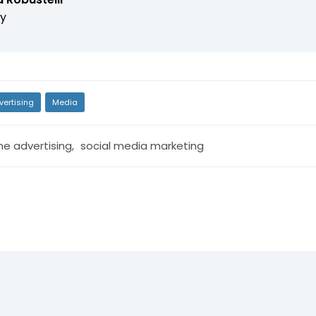
fy
vertising
Media
ne advertising
,
social media marketing