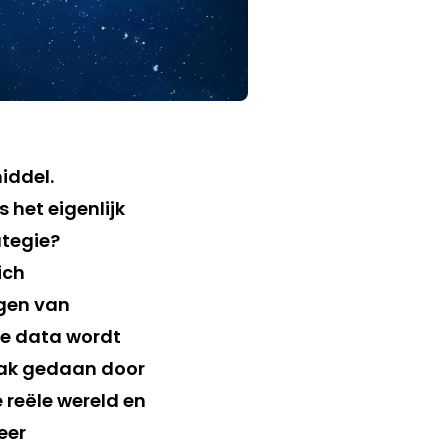
iddel.
 het eigenlijk
ategie?
ich
egen van
De data wordt
vaak gedaan door
 reële wereld en
eer