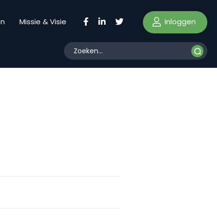
Inloggen
en
Missie & Visie