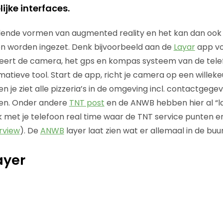
ijke interfaces.
hillende vormen van augmented reality en het kan dan ook
 worden ingezet. Denk bijvoorbeeld aan de
Layar
app vo
ngeert de camera, het gps en kompas systeem van de tele
matieve tool. Start de app, richt je camera op een willekeu
en je ziet alle pizzeria’s in de omgeving incl. contactgeg
en. Onder andere
TNT post
en de ANWB hebben hier al “la
 met je telefoon real time waar de TNT service punten 
erview
). De
ANWB
layer laat zien wat er allemaal in de buur
ayer