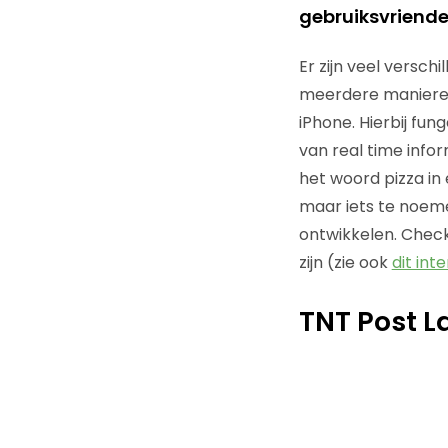
gebruiksvriendel
Er zijn veel versc
meerdere manieren
iPhone. Hierbij fu
van real time infor
het woord pizza in 
maar iets te noem
ontwikkelen. Check
zijn (zie ook
dit int
TNT Post L