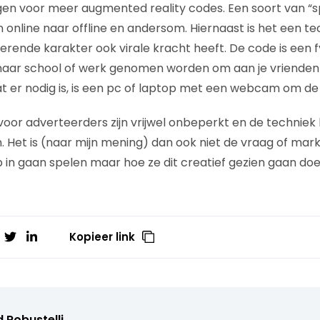
en voor meer augmented reality codes. Een soort van “s
 online naar offline en andersom. Hiernaast is het een te
rende karakter ook virale kracht heeft. De code is een f
naar school of werk genomen worden om aan je vrienden 
wat er nodig is, is een pc of laptop met een webcam om de
or adverteerders zijn vrijwel onbeperkt en de techniek bl
. Het is (naar mijn mening) dan ook niet de vraag of mark
 in gaan spelen maar hoe ze dit creatief gezien gaan doe
Kopieer link
 Robustelli