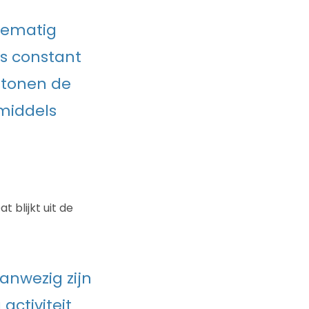
nematig
s constant
rtonen de
nmiddels
 blijkt uit de
anwezig zijn
 activiteit