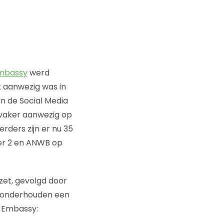
Embassy
werd
 aanwezig was in
n de Social Media
’ vaker aanwezig op
rders zijn er nu 35
er 2 en ANWB op
zet, gevolgd door
n onderhouden een
l Embassy: