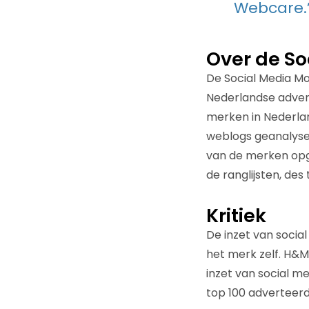
Webcare.
Over de So
De Social Media Mo
Nederlandse advert
merken in Nederlan
weblogs geanalysee
van de merken opge
de ranglijsten, des
Kritiek
De inzet van socia
het merk zelf. H&M,
inzet van social m
top 100 adverteer