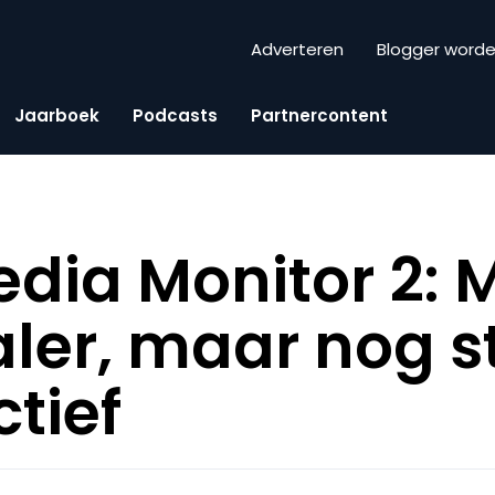
Adverteren
Blogger word
Jaarboek
Podcasts
Partnercontent
edia Monitor 2: 
ialer, maar nog 
ctief