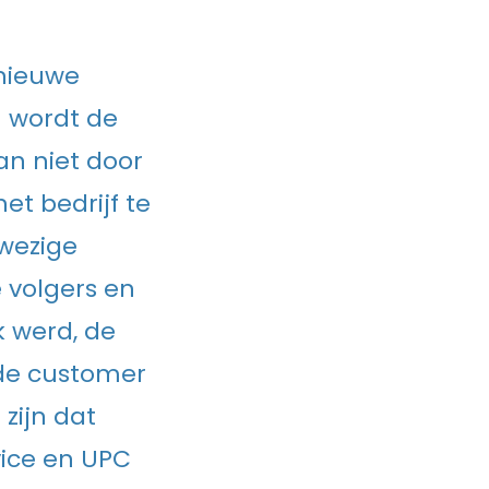
 nieuwe
n wordt de
an niet door
et bedrijf te
nwezige
 volgers en
jk werd, de
 de customer
 zijn dat
vice en UPC