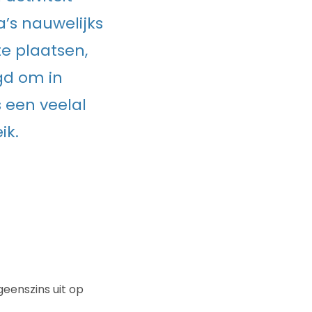
a’s nauwelijks
e plaatsen,
gd om in
 een veelal
ik.
geenszins uit op