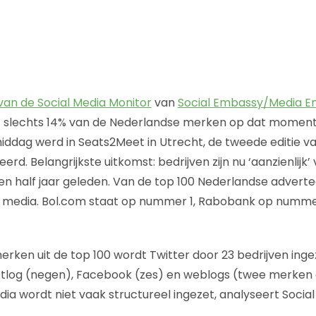
 van de Social Media Monitor
van
Social Embassy/Media 
 slechts 14% van de Nederlandse merken op dat moment
iddag werd in Seats2Meet in Utrecht, de tweede editie va
rd. Belangrijkste uitkomst: bedrijven zijn nu ‘aanzienlijk
en half jaar geleden. Van de top 100 Nederlandse advertee
l media. Bol.com staat op nummer 1, Rabobank op numm
ken uit de top 100 wordt Twitter door 23 bedrijven inge
Netlog (negen), Facebook (zes) en weblogs (twee merke
dia wordt niet vaak structureel ingezet, analyseert Socia