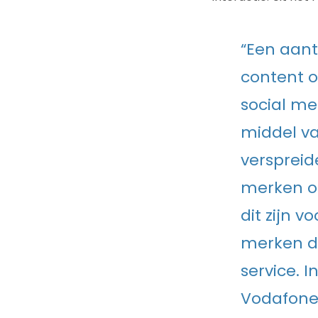
“Een aant
content o
social me
middel va
verspreid
merken op
dit zijn v
merken di
service. I
Vodafone 