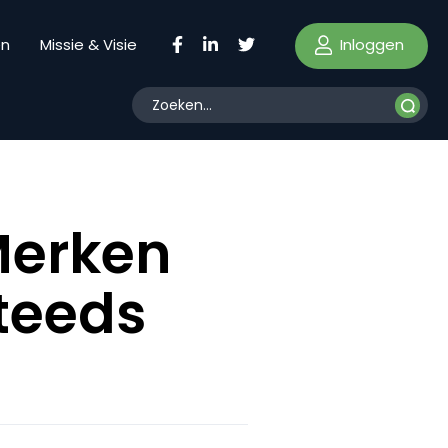
Inloggen
en
Missie & Visie
Merken
steeds