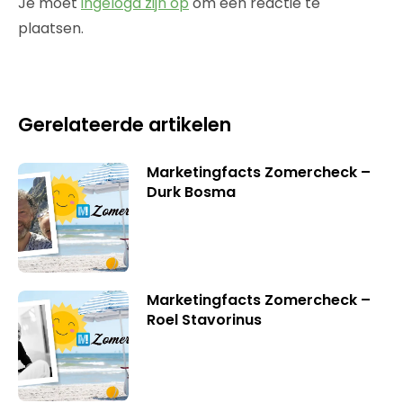
Je moet
ingelogd zijn op
om een reactie te
plaatsen.
Gerelateerde artikelen
Marketingfacts Zomercheck –
Durk Bosma
Marketingfacts Zomercheck –
Roel Stavorinus