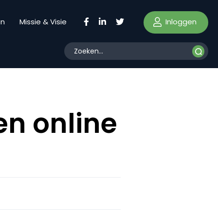
Inloggen
en
Missie & Visie
Een online