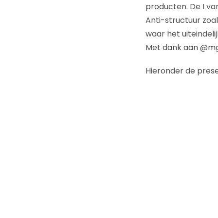
producten. De I va
Anti-structuur zoa
waar het uiteindeli
Met dank aan @mg
Hieronder de presen