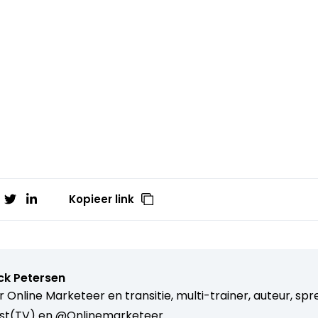
Kopieer link
ck Petersen
r Online Marketeer en transitie, multi-trainer, auteur, spre
st(TV) en @Onlinemarketeer