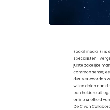
Social media. Er is
specialisten- verge
juiste zakelijke ma
common sense; een
dus. Verwoorden wij
willen delen dan d
een heldere uitleg.
online snelheid va
De C van Collabora