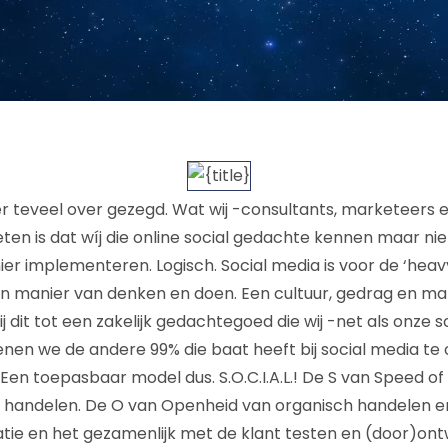
 er teveel over gezegd. Wat wij -consultants, marketeers e
ten is dat wíj die online social gedachte kennen maar niet
nier implementeren. Logisch. Social media is voor de ‘heav
 manier van denken en doen. Een cultuur, gedrag en ma
 dit tot een zakelijk gedachtegoed die wij -net als onze 
ienen we de andere 99% die baat heeft bij social media te
 Een toepasbaar model dus. S.O.C.I.A.L.! De S van Speed of
n handelen. De O van Openheid van organisch handelen e
tie en het gezamenlijk met de klant testen en (door)ont