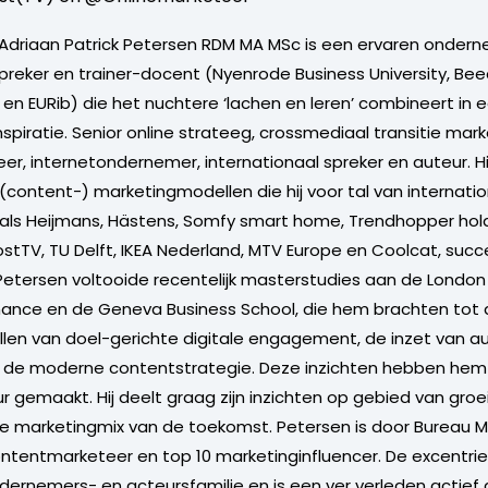
driaan Patrick Petersen RDM MA MSc is een ervaren ondern
spreker en trainer-docent (Nyenrode Business University, Bee
 en EURib) die het nuchtere ‘lachen en leren’ combineert in 
piratie. Senior online strateeg, crossmediaal transitie mark
r, internetondernemer, internationaal spreker en auteur. Hi
 (content-) marketingmodellen die hij voor tal van internati
oals Heijmans, Hästens, Somfy smart home, Trendhopper hold
stTV, TU Delft, IKEA Nederland, MTV Europe en Coolcat, succe
. Petersen voltooide recentelijk masterstudies aan de London
nance en de Geneva Business School, die hem brachten tot 
llen van doel-gerichte digitale engagement, de inzet van 
 en de moderne contentstrategie. Deze inzichten hebben hem
r gemaakt. Hij deelt graag zijn inzichten op gebied van groe
e marketingmix van de toekomst. Petersen is door Bureau M
ntentmarketeer en top 10 marketinginfluencer. De excentri
dernemers- en acteursfamilie en is een ver verleden actief