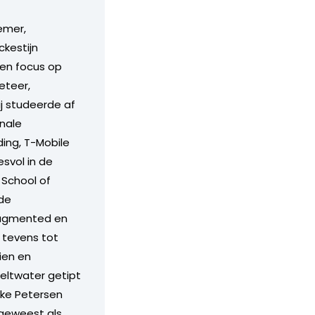
emer,
ckestijn
een focus op
eteer,
j studeerde af
onale
ing, T-Mobile
svol in de
 School of
de
augmented en
 tevens tot
ien en
eltwater getipt
eke Petersen
 geweest als