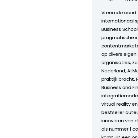
Vreemde eend A
internationaal 
Business School
pragmatische ins
contentmarketee
op divers eigen
organisaties, z
Nederland, AtMo
praktijk bracht
Business and Fi
integratiemode
virtual reality
bestseller auteu
innoveren van d
als nummer 1 co
komt uit een on