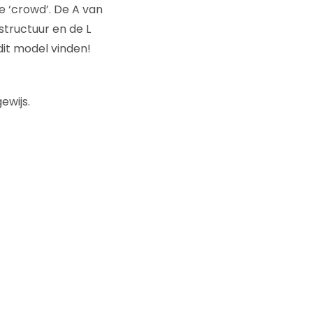
e ‘crowd’. De A van
structuur en de L
 dit model vinden!
ewijs.