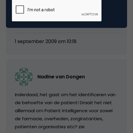
mening klopt ook wel, als je de steeds
veranderende spelregels maar kent… En dat
hebben ze bewezen bij Tros Radar.
1 september 2009 om 10:18
Nadine van Dongen
Inderdaad, het gaat om het identificeren van
de behoefte van de patient! Draait het niet
alllemaal om Patient Intelligence voor zowel
de farmacie, overheden, zorginstanties,
patienten organisaties etc? zie