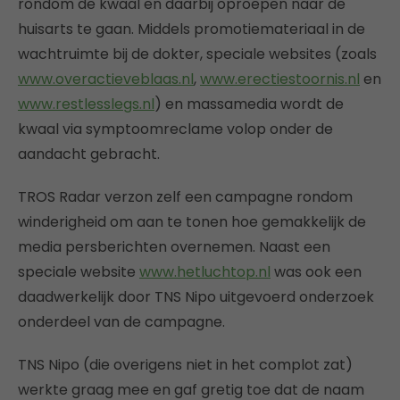
rondom de kwaal en daarbij oproepen naar de
huisarts te gaan. Middels promotiemateriaal in de
wachtruimte bij de dokter, speciale websites (zoals
www.overactieveblaas.nl
,
www.erectiestoornis.nl
en
www.restlesslegs.nl
) en massamedia wordt de
kwaal via symptoomreclame volop onder de
aandacht gebracht.
TROS Radar verzon zelf een campagne rondom
winderigheid om aan te tonen hoe gemakkelijk de
media persberichten overnemen. Naast een
speciale website
www.hetluchtop.nl
was ook een
daadwerkelijk door TNS Nipo uitgevoerd onderzoek
onderdeel van de campagne.
TNS Nipo (die overigens niet in het complot zat)
werkte graag mee en gaf gretig toe dat de naam