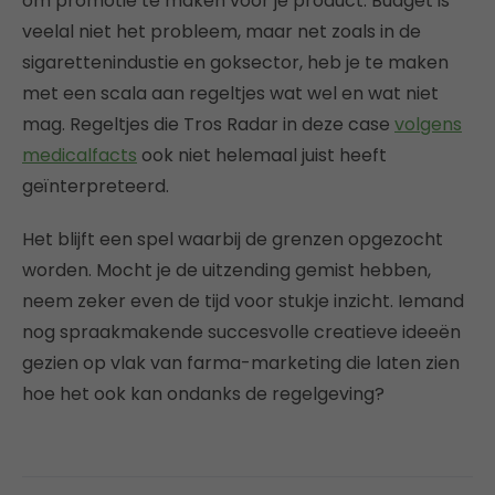
om promotie te maken voor je product. Budget is
veelal niet het probleem, maar net zoals in de
sigarettenindustie en goksector, heb je te maken
met een scala aan regeltjes wat wel en wat niet
mag. Regeltjes die Tros Radar in deze case
volgens
medicalfacts
ook niet helemaal juist heeft
geïnterpreteerd.
Het blijft een spel waarbij de grenzen opgezocht
worden. Mocht je de uitzending gemist hebben,
neem zeker even de tijd voor stukje inzicht. Iemand
nog spraakmakende succesvolle creatieve ideeën
gezien op vlak van farma-marketing die laten zien
hoe het ook kan ondanks de regelgeving?