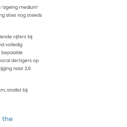
en ‘ageing medium’
ng sites nog steeds
nde cijfers bij
d volledig
n bepaalde
oral dertigers op
ijging naar 2,6
 analist bij
t the