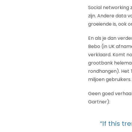
Social networking z
zijn. Andere data v
groeiende is, ook o
En als je dan verde
Bebo (in UK afname
verklaard. Komt no
grootbank helemaal
rondhangen). Het Tw
miljoen gebruikers.
Geen goed verhaal 
Gartner):
“If this t