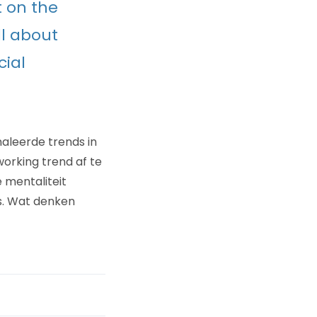
t on the
ll about
cial
naleerde trends in
working trend af te
 mentaliteit
s. Wat denken