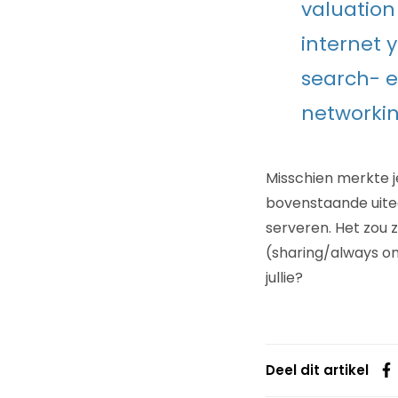
valuation
internet y
search- en
networkin
Misschien merkte je
bovenstaande uiteen
serveren. Het zou 
(sharing/always on
jullie?
Deel dit artikel