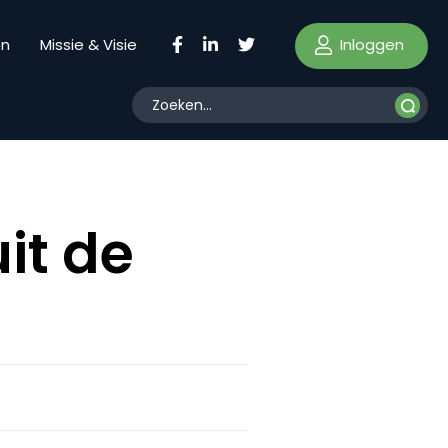
Inloggen
en
Missie & Visie
uit de