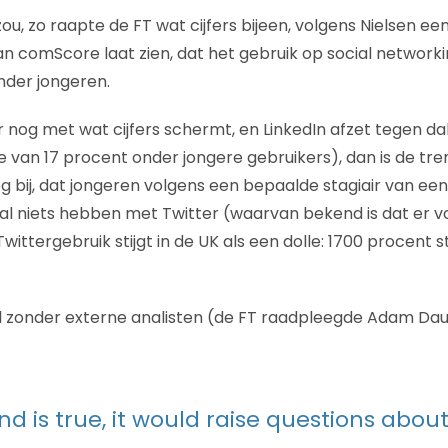
ou, zo raapte de FT wat cijfers bijeen, volgens Nielsen e
an comScore laat zien, dat het gebruik op social networki
nder jongeren.
r nog met wat cijfers schermt, en LinkedIn afzet tegen dale
 van 17 procent onder jongere gebruikers), dan is de tren
g bij, dat jongeren volgens een bepaalde stagiair van ee
 niets hebben met Twitter (waarvan bekend is dat er vo
ittergebruik stijgt in de UK als een dolle: 1700 procent st
zonder externe analisten (de FT raadpleegde Adam Daum,
rend is true, it would raise questions abou