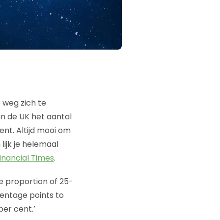
 weg zich te
in de UK het aantal
ent. Altijd mooi om
lijk je helemaal
inancial Times
.
The proportion of 25-
centage points to
er cent.’