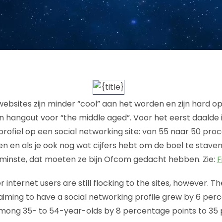
ebsites zijn minder “cool” aan het worden en zijn hard op
n hangout voor “the middle aged”. Voor het eerst daalde 
rofiel op een social networking site: van 55 naar 50 proc
n en als je ook nog wat cijfers hebt om de boel te staven 
nminste, dat moeten ze bijn Ofcom gedacht hebben. Zie:
F
er internet users are still flocking to the sites, however. 
aiming to have a social networking profile grew by 6 per
mong 35- to 54-year-olds by 8 percentage points to 35 p