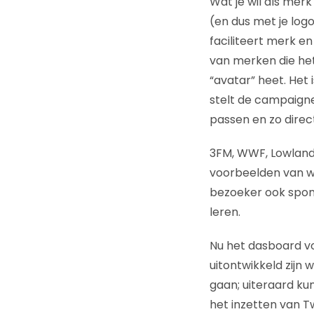
Wat je wil als mer
(en dus met je log
faciliteert merk en
van merken die het
“avatar” heet. Het 
stelt de campaigne
passen en zo direct
3FM, WWF, Lowlands
voorbeelden van w
bezoeker ook spont
leren.
Nu het dasboard vo
uitontwikkeld zijn
gaan; uiteraard ku
het inzetten van T