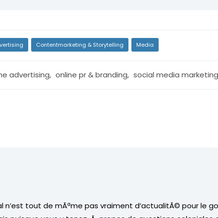
vertising
Contentmarketing & Storytelling
Media
ne advertising
,
online pr & branding
,
social media marketin
ial n’est tout de mÃªme pas vraiment d’actualitÃ© pour le 