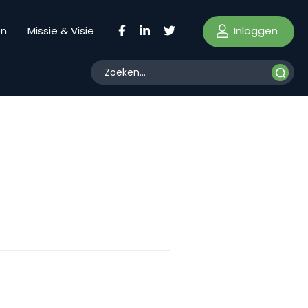
Inloggen
en
Missie & Visie