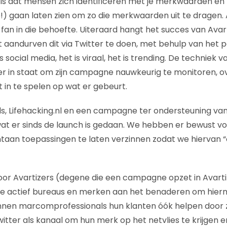
k is dat mensen zich identificeren met je merkwaarden en 
o!) gaan laten zien om zo die merkwaarden uit te dragen.
 fan in die behoefte. Uiteraard hangt het succes van Avar
 aandurven dit via Twitter te doen, met behulp van het p
is social media, het is viraal, het is trending. De techniek
r in staat om zijn campagne nauwkeurig te monitoren, o
 in te spelen op wat er gebeurt.
, Lifehacking.nl en een campagne ter ondersteuning van 
at er sinds de launch is gedaan. We hebben er bewust v
aan toepassingen te laten verzinnen zodat we hiervan “
or Avartizers (degene die een campagne opzet in Avarti
 we actief bureaus en merken aan het benaderen om hier
nnen marcomprofessionals hun klanten óók helpen door z
witter als kanaal om hun merk op het netvlies te krijgen 