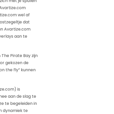
zich met je spullen
 Avartize.com
tize.com wel af
ostzegeltje dat
 van Avartize.com
verlays aan te
The Pirate Bay zijn
oor gekozen de
on the fly” kunnen
ze.com) is
mee aan de slag te
e te begeleiden in
en dynamiek te