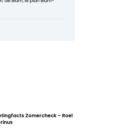
t de Blum, le plan Blum-
tingfacts Zomercheck – Roel
rinus