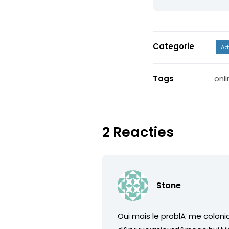
Categorie
Ad
Tags
onli
2 Reacties
Stone
Oui mais le problÃ¨me colon