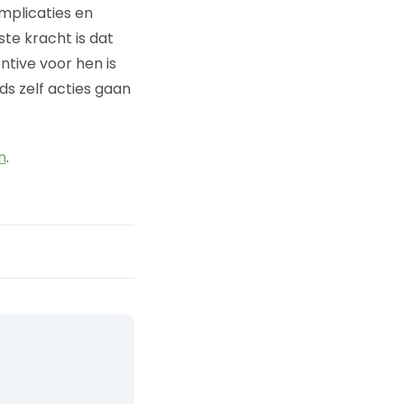
mplicaties en
te kracht is dat
tive voor hen is
s zelf acties gaan
m
.