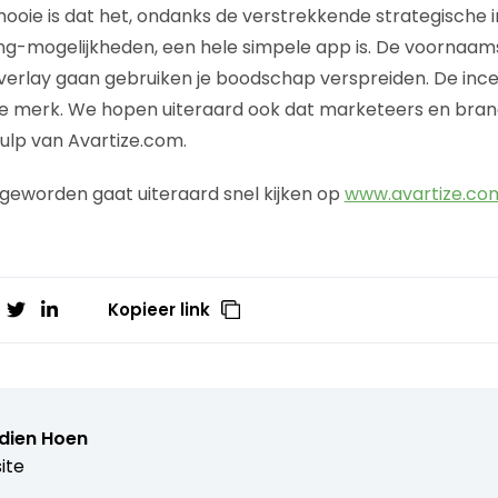
ooie is dat het, ondanks de verstrekkende strategische i
g-mogelijkheden, een hele simpele app is. De voornaams
verlay gaan gebruiken je boodschap verspreiden. De incen
je merk. We hopen uiteraard ook dat marketeers en brand
ulp van Avartize.com.
s geworden gaat uiteraard snel kijken op
www.avartize.co
Kopieer link
dien Hoen
ite