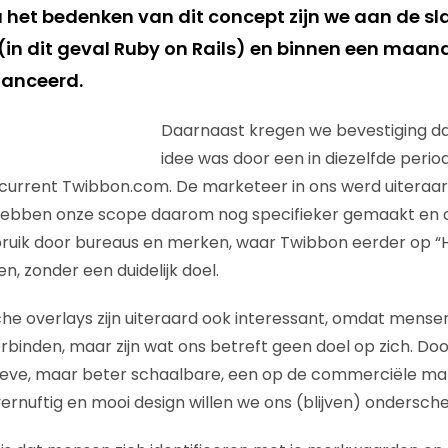
a het bedenken van dit concept zijn we aan de 
(in dit geval Ruby on Rails) en binnen een maa
lanceerd.
Daarnaast kregen we bevestiging d
idee was door een in diezelfde peri
current Twibbon.com. De marketeer in ons werd uiteraa
hebben onze scope daarom nog specifieker gemaakt en o
bruik door bureaus en merken, waar Twibbon eerder op “
ken, zonder een duidelijk doel.
che overlays zijn uiteraard ook interessant, omdat mensen
rbinden, maar zijn wat ons betreft geen doel op zich. Do
ieve, maar beter schaalbare, een op de commerciële ma
ernuftig en mooi design willen we ons (blijven) ondersche