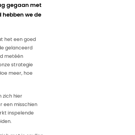
slag gegaan met
nd hebben we de
at het een goed
ode gelanceerd
rd metéén
nze strategie
Hoe meer, hoe
 zich hier
or een misschien
rkt inspelende
iden.