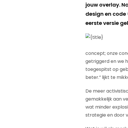
jouw overlay. N
design en code 
eerste versie ge
concept; onze con
getriggerd en we 
toegespitst op ge
beter.” lijkt te mik
De meer activistis
gemakkelijk aan ve
wat minder explos
strategie en door v