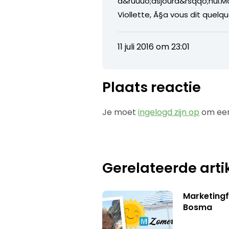
d&ruuuo;asjourd&rsqqo;hui.Ma
Viollette, Ã§a vous dit quelq
11 juli 2016 om 23:01
Plaats reactie
Je moet
ingelogd zijn op
om een
Gerelateerde arti
Marketing
Bosma