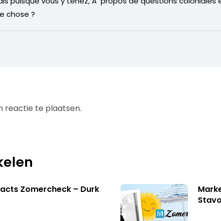
is puisque vous y tenez, Ã propos de questions coloniales e
ue chose ?
 reactie te plaatsen.
kelen
facts Zomercheck – Durk
Marke
Stavo