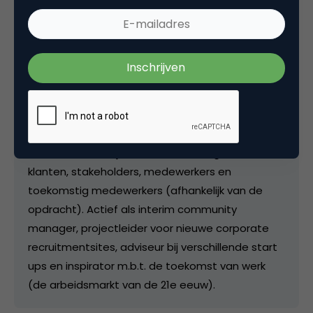
Bas van de Haterd
Professioneel bemoeial bij
Van de
Haterd Consultancy
Freelance professioneel bemoeial. Kijkt altijd naar
het fundamentele probleem, niet de quick fix.
Centrale focus zijn de (online) dialogen met
klanten, stakeholders, medewerkers en
toekomstig medewerkers (afhankelijk van de
opdracht). Actief als interim community
manager, projectleider voor nieuwe corporate
recruitmentsites, adviseur bij verschillende start
ups en inspirator m.b.t. de toekomst van werk
(de arbeidsmarkt van de 21e eeuw).