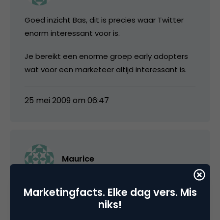
Goed inzicht Bas, dit is precies waar Twitter
enorm interessant voor is.
Je bereikt een enorme groep early adopters
wat voor een marketeer altijd interessant is.
25 mei 2009 om 06:47
Maurice
Als ik kijk naar een doorsnede van de followers
Marketingfacts. Elke dag vers. Mis
die ik heb of de mensen die ik volg, dan zijn
niks!
dat wel vooral ook marketeers, online