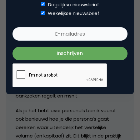
Dagelijkse nieuwsbrief
goeroe’s, etc, etc. Dus de gebruikersgroep lijkt
Wekelijkse nieuwsbrief
ook logischerwijs te bestaan uit personen die
veel online praten, reviewen, elkaar op zaken
wijzen, retweeten, etc.
Deze early addopters zijn goed in staat om
een boodschap te verspreiden als ‘sneezers’,
maar ik ben toch nog wat terughoudender als
het gaat om het bereiken van de massa die
nog altijd met name emailt, het nieuws leest,
hyved, een keer een uitzending terugkijkt, zijn
bankzaken regelt en msn’t.
Als je het hebt over persona’s ben ik vooral
ook benieuwd hoe je die persona’s gaat
bereiken waar uiteindelijk het werkelijke
volume (en kapitaal) zit. Dit blijkt in de praktijk