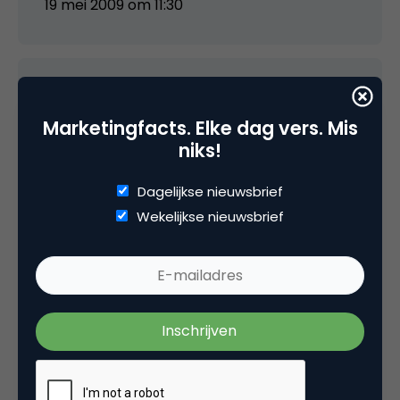
19 mei 2009 om 11:30
media
Marketingfacts. Elke dag vers. Mis
niks!
Zoals Lode al aangeeft, communities hebben
aandacht nodig, aandacht die veel bedrijven
Dagelijkse nieuwsbrief
niet kunnen geven. Vallen dan ook de
Wekelijkse nieuwsbrief
inkomsten tegen (en voor modellen
gebaseerd op advertentie-inkomsten is dat
op dit moment zeker het geval), dan trek je er
al snel de stekker uit. Wel opmerkelijk
inderdaad dat vooral jongerensites het
moeilijk lijken te hebben. Zet je aan het
denken.