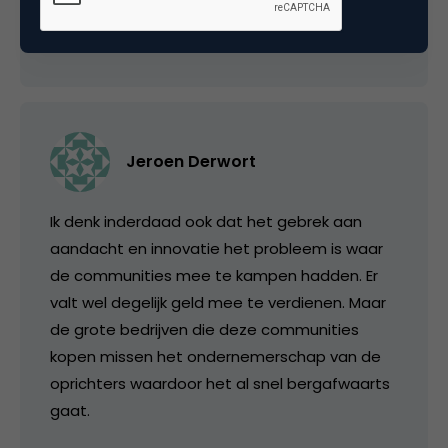
20 mei 2009 om 03:21
Jeroen Derwort
Ik denk inderdaad ook dat het gebrek aan
aandacht en innovatie het probleem is waar
de communities mee te kampen hadden. Er
valt wel degelijk geld mee te verdienen. Maar
de grote bedrijven die deze communities
kopen missen het ondernemerschap van de
oprichters waardoor het al snel bergafwaarts
gaat.