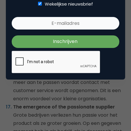
De mogelijkheden bij traditionele marketing zijn
Wekelijkse nieuwsbrief
veel beperkter als je dit vergelijkt met social
media. Met de komst van social media is het
makkelijker om meer kleine markten te
benaderen, die ieder voor zich potentie hebben.
Smaller competitors have many advantages
Een voorbeeld: Kleine spelers kunnen
consumenten aanspreken op dezelfde manier
als consumenten met vrienden en familie
praten. De consument hoeft haar ‘mindset’ niet
meer aan te passen voordat contact met
customer service wordt opgenomen. Dit is een
enorm voordeel voor kleine organisaties.
The emergence of the passionate supplier
Grote bedrijven verliezen hun passie voor het
product als ze groter groeien. Op een gegeven