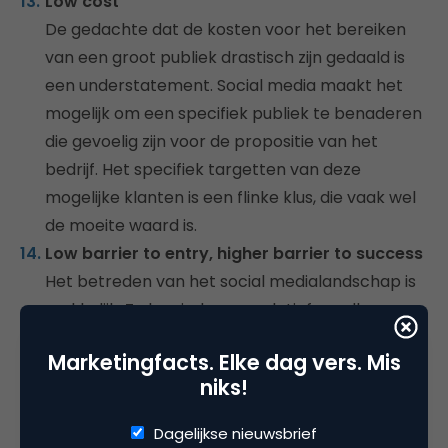
Low cost
De gedachte dat de kosten voor het bereiken
van een groot publiek drastisch zijn gedaald is
een understatement. Social media maakt het
mogelijk om een specifiek publiek te benaderen
die gevoelig zijn voor de propositie van het
bedrijf. Het specifiek targetten van deze
mogelijke klanten is een flinke klus, die vaak wel
de moeite waard is.
Low barrier to entry, higher barrier to success
Het betreden van het social medialandschap is
makkelijk. Zo kan iedereen relatief goedkoop
een blog starten. Het succesvol maken van deze
Marketingfacts. Elke dag vers. Mis
blog, of welke andere social media tool dan ook,
niks!
vergt kennis en tijd. Er valt nog veel te leren.
Tons of gaps
Dagelijkse nieuwsbrief