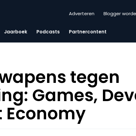
Adverteren
Blogger word
Jaarboek
Podcasts
Partnercontent
 wapens tegen
ing: Games, Dev
it Economy