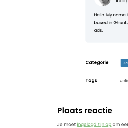
Indep
Hello. My name 
based in Ghent,
ads.
Categorie
Ad
Tags
onli
Plaats reactie
Je moet
ingelogd zijn op
om een