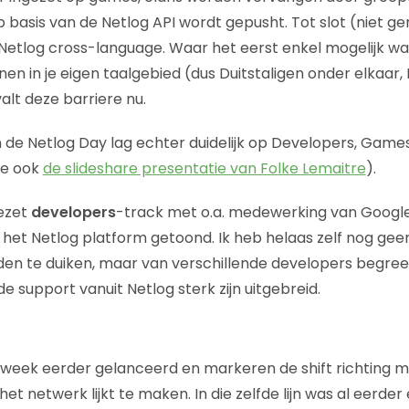
p basis van de Netlog API wordt gepusht. Tot slot (niet 
 Netlog cross-language. Waar het eerst enkel mogelijk wa
n in je eigen taalgebied (dus Duitstaligen onder elkaar, 
alt deze barriere nu.
 de Netlog Day lag echter duidelijk op Developers, Game
ie ook
de slideshare presentatie van Folke Lemaitre
).
ezet
developers
-track met o.a. medewerking van Googl
het Netlog platform getoond. Ik heb helaas zelf nog geen 
en te duiken, maar van verschillende developers begreep
e support vanuit Netlog sterk zijn uitgebreid.
eek eerder gelanceerd en markeren de shift richting m
et netwerk lijkt te maken. In die zelfde lijn was al eerde