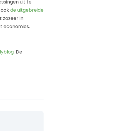
singen uit te
s ook
de uitgebreide
t zozeer in
it economies.
yblog
. De