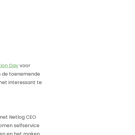
tion Day
voor
en de toenemende
et interessant te
 met Netlog CEO
omen selfservice
pen en het maken