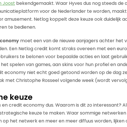
m Joost
bekendgemaakt. Waar Hyves dus nog steeds de amb
icatieplatform voor de Nederlander te worden, maakt 
oor amusement. Netlog koppelt deze keuze ook duidelijk 
ren te bedienen.
 economy
moet een van de nieuwe aanjagers achter het 
en. Een Netlog credit komt straks overeen met een euro
ruikers te belonen voor bepaalde acties en laat gebruik
het spelen van games, aan skins voor hun profiel en ander
it economy niet echt goed getoond worden op de dag zel
ak met Christophe Rosseel volgende week (wordt vervolg
he keuze
en credit economy dus. Waarom is dit zo interessant? Alle
ke strategische keuze te maken. Waar sommige netwerke
n op het netwerk en meer en meer diffuus worden, lijken 