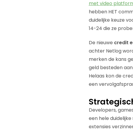
met video platfor
hebben HET commun
duidelijke keuze v
14-24 die ze probe
De nieuwe
credit
achter Netlog word
merken de kans geb
geld besteden aan 
Helaas kon de cred
een vervolgafspra
Strategisc
Developers, games 
een hele duidelij
extensies verzinne