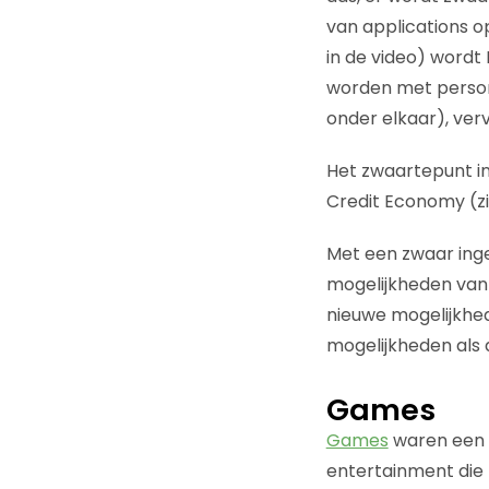
van applications o
in de video) wordt
worden met persone
onder elkaar), verv
Het zwaartepunt in
Credit Economy (z
Met een zwaar ing
mogelijkheden van 
nieuwe mogelijkhed
mogelijkheden als d
Games
Games
waren een w
entertainment die h