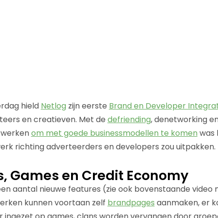
rdag hield
Netlog
zijn eerste
Brand en Developer Integra
teers en creatieven. Met de
defriending
, denetworking 
etwerken
om met goede businessmodellen te komen
was h
erk richting adverteerders en developers zou uitpakken.
s, Games en Credit Economy
een aantal nieuwe features (zie ook bovenstaande video
Merken kunnen voortaan zelf
brandpages
aanmaken, er k
ar ingezet op games, clans worden vervangen door groe