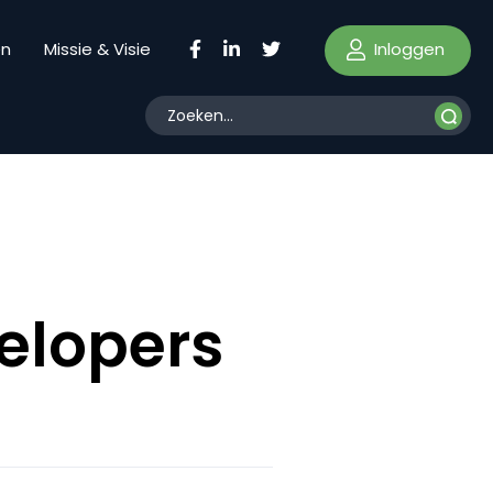
Inloggen
en
Missie & Visie
elopers