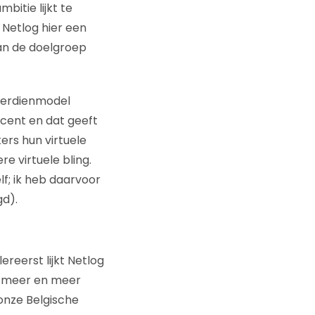
itie lijkt te
Netlog hier een
aan de doelgroep
verdienmodel
cent en dat geeft
ers hun virtuele
e virtuele bling.
f; ik heb daarvoor
d).
reerst lijkt Netlog
n meer en meer
onze Belgische