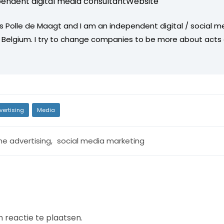
endent digital media consultant
Website
is Polle de Maagt and I am an independent digital / social m
 Belgium. I try to change companies to be more about acts
vertising
Media
ne advertising
,
social media marketing
 reactie te plaatsen.