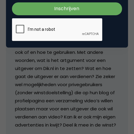
media
Erg goede promotievideo, complimenten!
Ben ook erg benieuwd naar het verdienmodel
van Dik.nl; het bepaalt namelijk voor uitgevers
ook of en hoe te gebruiken. Met andere
woorden, wat is het artgument voor een
uitgever om Dik.nl in te zetten? Wat en hoe
gaat de uitgever er aan verdienen? Zie zeker
wel mogelijkheden voor privegebruikers
(zonder winstdoelstelling) die op hun blog of
profielpagina een verzameling video’s willen
plaatsen maar voor een uitgever die ook wil
verdienen aan video? Kan ik er ook mijn eigen
advertenties in kwijt? Deel ik mee in de winst?