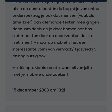
Over 2 kan ik kort zijn: briljant & heel slim. Zeker
als je de eerste bent. In de begintijd van online
onderzoek zag je ook dat mensen (vaak als
time-killer) aan allerhande testen mee gingen
doen. Inmiddels zie je door bomen het bos
niet meer (en door de onderzoeken de site
niet meer) – maar op mobiel is het een
interessante vorm van vermaak/ tijdsverdrijf,
en nog nuttig ook.
MultiScope, MetrixLab etc: waar blijven jullie
met je mobiele onderzoeken?
15 december 2008 om 13:21