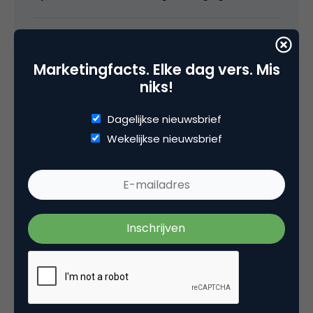
15 december 2008 om 11:58
Marketingfacts. Elke dag vers. Mis
niks!
Dagelijkse nieuwsbrief
Claire Boonstra
Wekelijkse nieuwsbrief
Volgens mij heeft dit bericht twee
boodschappen:
1) nieuwe dienstregeling (en wat men daar
van vindt – plus betrouwbaarheid NS iha)
2) trein-tijd wordt nu ook goed
feedbackmoment voor allerhande onderzoek