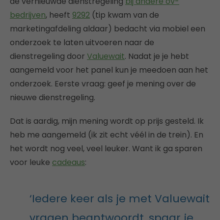
de vernieuwde dienstregeling
bij andere ov-
bedrijven
, heeft
9292
(tip kwam van de
marketingafdeling aldaar) bedacht via mobiel een
onderzoek te laten uitvoeren naar de
dienstregeling door
Valuewait
. Nadat je je hebt
aangemeld voor het panel kun je meedoen aan het
onderzoek. Eerste vraag: geef je mening over de
nieuwe dienstregeling.
Dat is aardig, mijn mening wordt op prijs gesteld. Ik
heb me aangemeld (ik zit echt véél in de trein). En
het wordt nog veel, veel leuker. Want ik ga sparen
voor leuke
cadeaus
:
‘Iedere keer als je met Valuewait
vragen beantwoordt, spaar je