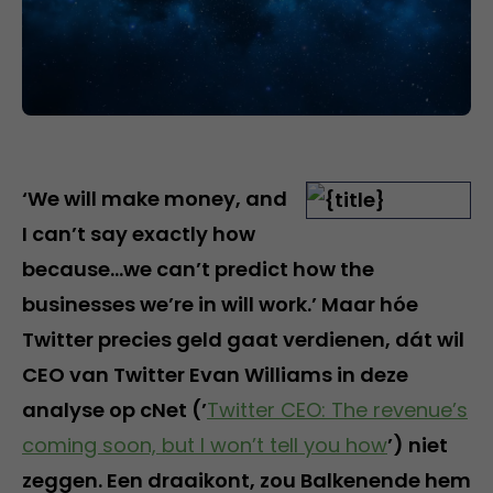
‘We will make money, and
I can’t say exactly how
because…we can’t predict how the
businesses we’re in will work.’ Maar hóe
Twitter precies geld gaat verdienen, dát wil
CEO van Twitter Evan Williams in deze
analyse op cNet (’
Twitter CEO: The revenue’s
coming soon, but I won’t tell you how
’) niet
zeggen. Een draaikont, zou Balkenende hem