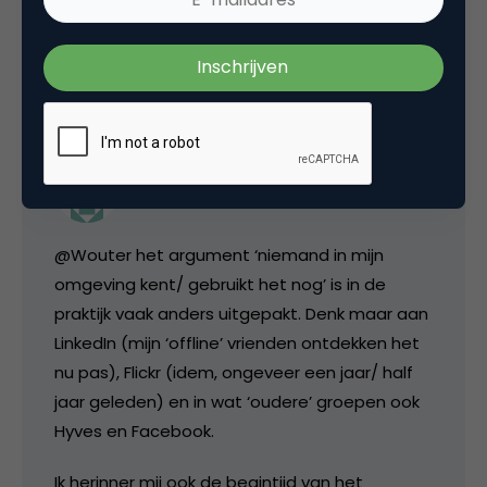
5 december 2008 om 09:26
Claire Boonstra
@Wouter het argument ‘niemand in mijn
omgeving kent/ gebruikt het nog’ is in de
praktijk vaak anders uitgepakt. Denk maar aan
LinkedIn (mijn ‘offline’ vrienden ontdekken het
nu pas), Flickr (idem, ongeveer een jaar/ half
jaar geleden) en in wat ‘oudere’ groepen ook
Hyves en Facebook.
Ik herinner mij ook de begintijd van het