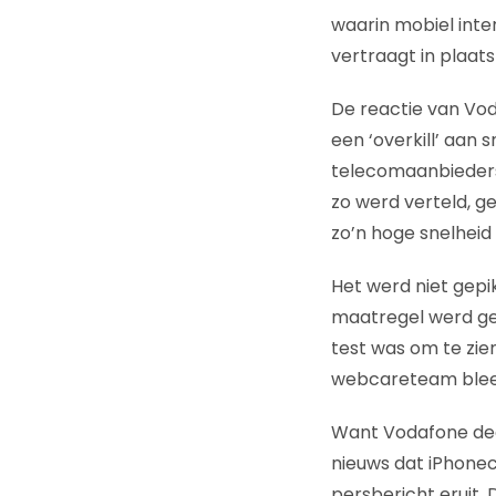
waarin mobiel inte
vertraagt in plaat
De reactie van Vo
een ‘overkill’ aan 
telecomaanbieders
zo werd verteld, ge
zo’n hoge snelheid
Het werd niet gepik
maatregel werd gez
test was om te zi
webcareteam bleek
Want Vodafone dee
nieuws dat iPhone
persbericht eruit.