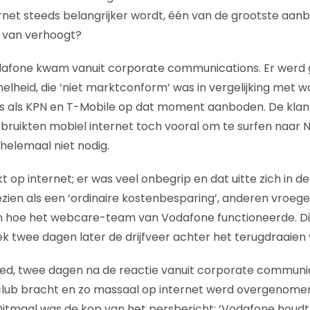
rnet steeds belangrijker wordt, één van de grootste aanb
s van verhoogt?
dafone kwam vanuit corporate communications. Er werd
snelheid, die ‘niet marktconform’ was in vergelijking met 
 als KPN en T-Mobile op dat moment aanboden. De klan
bruikten mobiel internet toch vooral om te surfen naar Nu
 helemaal niet nodig.
t op internet; er was veel onbegrip en dat uitte zich in de
ien als een ‘ordinaire kostenbesparing’, anderen vroegen 
en hoe het webcare-team van Vodafone functioneerde. Di
 twee dagen later de drijfveer achter het terugdraaien
d, twee dagen na de reactie vanuit corporate communic
club bracht en zo massaal op internet werd overgenom
 Ditmaal was de kop van het persbericht: ‘Vodafone houd