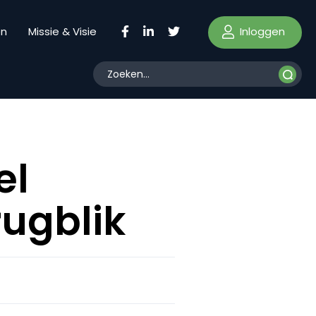
Inloggen
en
Missie & Visie
el
rugblik