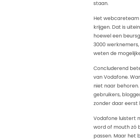
staan.
Het webcareteam v
krijgen. Dat is uite
hoewel een beursge
3000 werknemers, b
weten de mogelijke
Concluderend betek
van Vodafone. Want 
niet naar behoren
gebruikers, blogge
zonder daar eerst 
Vodafone luistert 
word of mouth zó b
passen. Maar het b