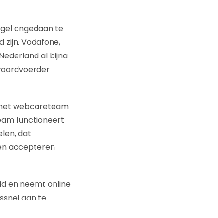
gel ongedaan te
rd zijn. Vodafone,
Nederland al bijna
 woordvoerder
an het webcareteam
team functioneert
len, dat
den accepteren
eid en neemt online
mssnel aan te