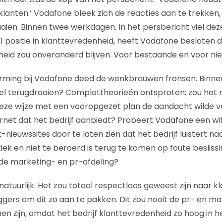
klanten.’ Vodafone bleek zich de reacties aan te trekken,
aaien. Binnen twee werkdagen. In het persbericht viel deze
o. 1 positie in klanttevredenheid, heeft Vodafone besloten 
heid zou onveranderd blijven. Voor bestaande en voor ni
orming bij Vodafone deed de wenkbrauwen fronsen. Binne
el terugdraaien? Complottheorieën ontsproten: zou het ni
eze wijze met een vooropgezet plan de aandacht wilde v
rnet dat het bedrijf aanbiedt? Probeert Vodafone een wit 
-nieuwssites door te laten zien dat het bedrijf luistert naa
itiek en niet te beroerd is terug te komen op foute beslis
de marketing- en pr-afdeling?
natuurlijk. Het zou totaal respectloos geweest zijn naar k
oggers om dit zo aan te pakken. Dit zou nooit de pr- en m
n zijn, omdat het bedrijf klanttevredenheid zo hoog in h