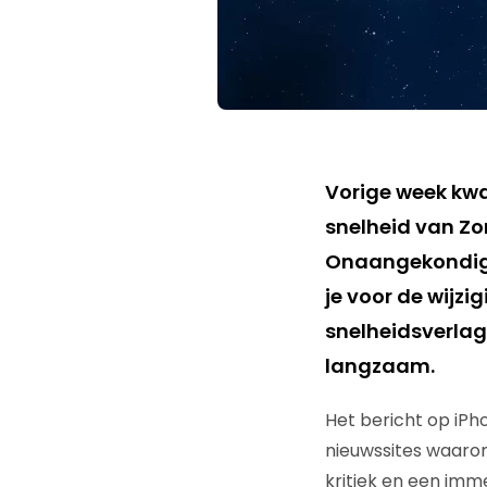
Vorige week kwa
snelheid van Zo
Onaangekondigd
je voor de wijzi
snelheidsverlagi
langzaam.
Het bericht op iP
nieuwssites waaro
kritiek en een imm