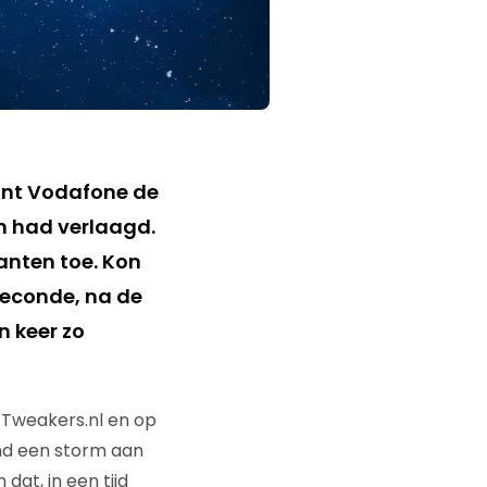
ant Vodafone de
ch had verlaagd.
anten toe. Kon
 seconde, na de
n keer zo
 Tweakers.nl en op
nd een storm aan
at, in een tijd