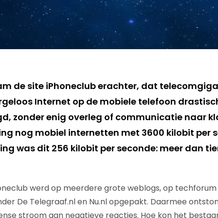
m de site iPhoneclub erachter, dat telecomgig
rgeloos Internet op de mobiele telefoon drastis
, zonder enig overleg of communicatie naar kl
ging nog mobiel internetten met 3600 kilobit per
ng was dit 256 kilobit per seconde: meer dan tie
honeclub werd op meerdere grote weblogs, op techforum
nder De Telegraaf.nl en Nu.nl opgepakt. Daarmee ontsto
ense stroom aan negatieve reacties. Hoe kon het bestaan d