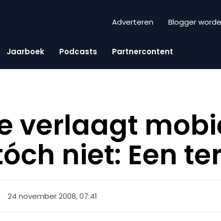
Adverteren
Blogger word
Jaarboek
Podcasts
Partnercontent
 verlaagt mobi
tóch niet: Een te
24 november 2008, 07:41