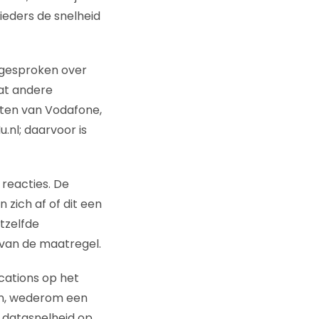
ieders de snelheid
 gesproken over
wat andere
ten van Vodafone,
.nl; daarvoor is
 reacties. De
zich af of dit een
tzelfde
 van de maatregel.
ations op het
en, wederom een
t datasnelheid op