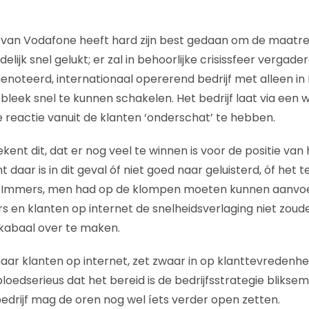
an Vodafone heeft hard zijn best gedaan om de maatre
indelijk snel gelukt; er zal in behoorlijke crisissfeer vergade
noteerd, internationaal opererend bedrijf met alleen in 
leek snel te kunnen schakelen. Het bedrijf laat via een
 reactie vanuit de klanten ‘onderschat’ te hebben.
ent dit, dat er nog veel te winnen is voor de positie v
daar is in dit geval óf niet goed naar geluisterd, óf het 
. Immers, men had op de klompen moeten kunnen aanvoe
rs en klanten op internet de snelheidsverlaging niet zou
kabaal over te maken.
naar klanten op internet, zet zwaar in op klanttevredenh
loedserieus dat het bereid is de bedrijfsstrategie blikse
edrijf mag de oren nog wel íets verder open zetten.