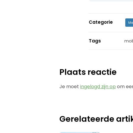
Categorie
Me
Tags
mob
Plaats reactie
Je moet
ingelogd zijn op
om een
Gerelateerde arti