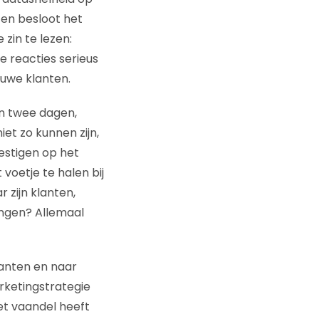
 en besloot het
 zin te lezen:
de reacties serieus
euwe klanten.
n twee dagen,
et zo kunnen zijn,
estigen op het
voetje te halen bij
r zijn klanten,
singen? Allemaal
lanten en naar
arketingstrategie
et vaandel heeft