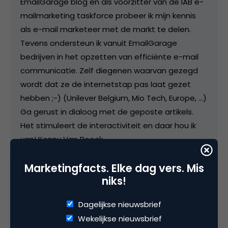
EmailGarage blog en als voorzitter van de IAB e-
mailmarketing taskforce probeer ik mijn kennis
als e-mail marketeer met de markt te delen.
Tevens ondersteun ik vanuit EmailGarage
bedrijven in het opzetten van efficiënte e-mail
communicatie. Zelf diegenen waarvan gezegd
wordt dat ze de internetstap pas laat gezet
hebben ;-) (Unilever Belgium, Mio Tech, Europe, ...)
Ga gerust in dialoog met de geposte artikels.
Het stimuleert de interactiviteit en daar hou ik
van! Kenny Van Beeck
kvanbeeck@emailgarage.com
Marketingfacts. Elke dag vers. Mis
niks!
Dagelijkse nieuwsbrief
Categorie
Wekelijkse nieuwsbrief
Direct marketing & Personalisatie