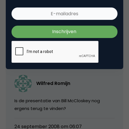
Tags
e-mail marketing
3 Reacties
Wilfred Romijn
Is de presentatie van Bill McCloskey nog
ergens terug te vinden?
24 september 2008 om 06:07