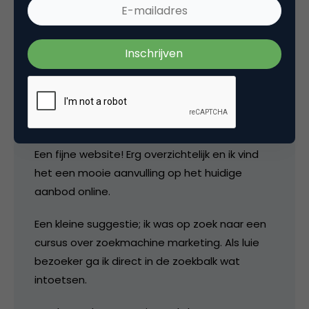
15 september 2008 om 12:09
Martijn van Vreeden
Een fijne website! Erg overzichtelijk en ik vind
het een mooie aanvulling op het huidige
aanbod online.
Een kleine suggestie; ik was op zoek naar een
cursus over zoekmachine marketing. Als luie
bezoeker ga ik direct in de zoekbalk wat
intoetsen.