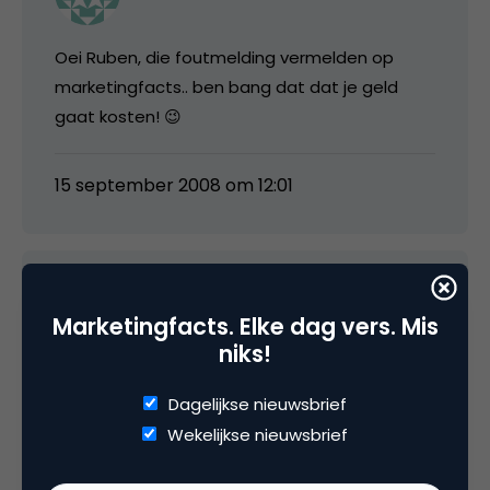
Oei Ruben, die foutmelding vermelden op
marketingfacts.. ben bang dat dat je geld
gaat kosten! 😉
15 september 2008 om 12:01
Bart Maas
Marketingfacts. Elke dag vers. Mis
niks!
Waarom is het juist voor opleiders als
Dagelijkse nieuwsbrief
Schouten & Nelissen, Boertien, ISBW en NTI een
Wekelijkse nieuwsbrief
welkom fenomeen? Dit openingsstatement
zie ik niet worden uitgelegd.