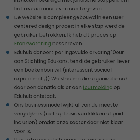
het niveau maar even aan te geven…
De website is compleet gebouwd in een user
centered design proces: in elke stap werd de
gebruiker betrokken. Ik heb dit proces op
Frankwatching
beschreven.
Eduhub doneert per ingevulde ervaring 10eur
aan Stichting Edukans, tenzij de gebruiker liever
een boekenbon wil. (interessant sociaal
experiment ;)) We steunen die organisatie ook
door een donatie als er een
foutmelding
op
Eduhub ontstaat.
Ons businessmodel wijkt af van de meeste
vergelijkers (niet op basis van klikken of paid
inclusion) omdat onze sector daar niet klaar
voor is.
Ik word als initiatiefnemer op mijn vingers