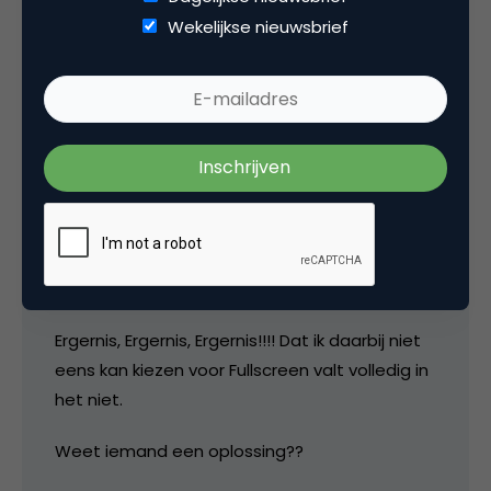
scherp in kleinbeeld en iets waziger in
Wekelijkse nieuwsbrief
fullscreen zien, maar altijd vloeiend.
Na de vernieuwing heb ik weinig keus meer.
De eerste paar dagen kon ik nog kiezen uit de
minste uitvoering (kleinste van drie), wat in
ieder geval vloeiend beeld gaf.
Sinds vrijdag 12 sept heb ik nog maar keuze uit
de twee beste; resultaat: haperend beeld!
Ergernis, Ergernis, Ergernis!!!! Dat ik daarbij niet
eens kan kiezen voor Fullscreen valt volledig in
het niet.
Weet iemand een oplossing??