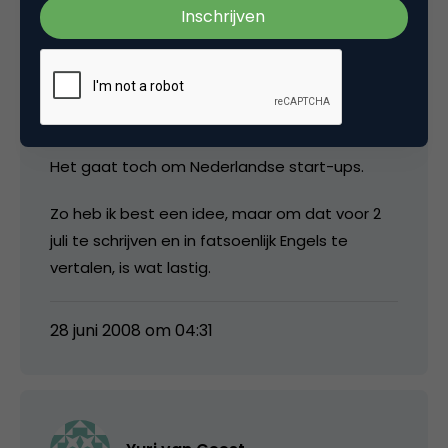
Jacobien
Kan iemand me uitleggen waarom de
aanvraag in het Engels moet.
Het gaat toch om Nederlandse start-ups.
Zo heb ik best een idee, maar om dat voor 2
juli te schrijven en in fatsoenlijk Engels te
vertalen, is wat lastig.
28 juni 2008 om 04:31