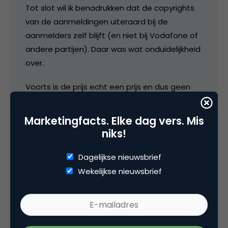
Tot slot wil ik benadrukken dat de copyrights
van de aanmeldingen uiteraard bij de
aanmelders zelf blijft (en niet bij Vodafone of
andere partijen). Daar was wat onduidelijkheid
over.
Voorts is de prijs echt een prijs en dus geen
aandelen- of lening-constructie. Kortom, een
unieke kans om een grote investering te doen
Marketingfacts. Elke dag vers. Mis
in jouw eigen mobiel internet startup !
niks!
Yuri
Dagelijkse nieuwsbrief
Wekelijkse nieuwsbrief
27 juni 2008 om 15:07