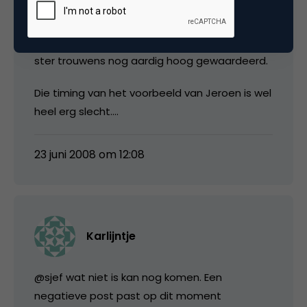
misser kan spreken, alhoewel een aantal
fouten hierboven natuurlijk eigenlijk niet
kunnen. Die viral van Wehkamp wordt met 4,5
ster trouwens nog aardig hoog gewaardeerd.
Die timing van het voorbeeld van Jeroen is wel
heel erg slecht….
23 juni 2008 om 12:08
Karlijntje
@sjef wat niet is kan nog komen. Een
negatieve post past op dit moment