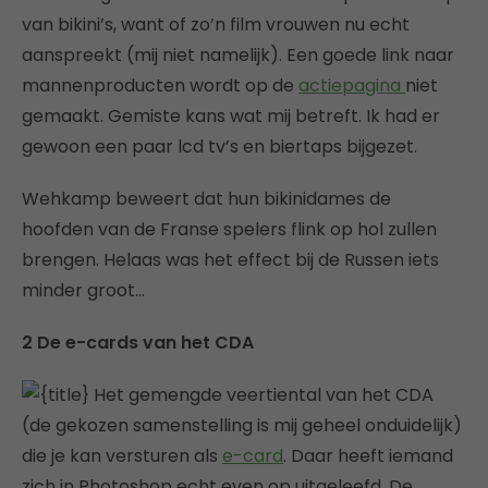
van bikini’s, want of zo’n film vrouwen nu echt
aanspreekt (mij niet namelijk). Een goede link naar
mannenproducten wordt op de
actiepagina
niet
gemaakt. Gemiste kans wat mij betreft. Ik had er
gewoon een paar lcd tv’s en biertaps bijgezet.
Wehkamp beweert dat hun bikinidames de
hoofden van de Franse spelers flink op hol zullen
brengen. Helaas was het effect bij de Russen iets
minder groot…
2 De e-cards van het CDA
Het gemengde veertiental van het CDA
(de gekozen samenstelling is mij geheel onduidelijk)
die je kan versturen als
e-card
. Daar heeft iemand
zich in Photoshop echt even op uitgeleefd. De