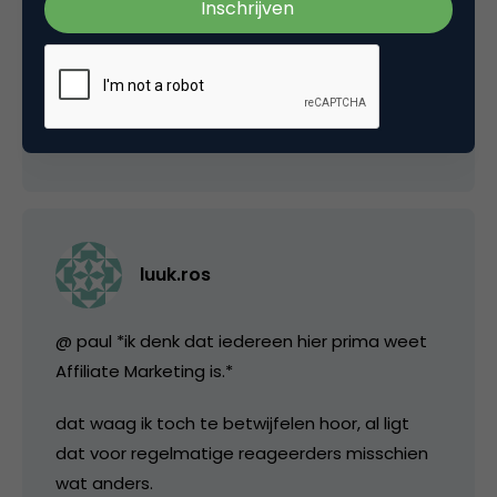
aangaf, denk dat het goed is dat jullie het
initiatief hebben genomen en de hoofdlijnen
uitzetten.
3 juni 2008 om 08:34
luuk.ros
@ paul *ik denk dat iedereen hier prima weet
Affiliate Marketing is.*
dat waag ik toch te betwijfelen hoor, al ligt
dat voor regelmatige reageerders misschien
wat anders.