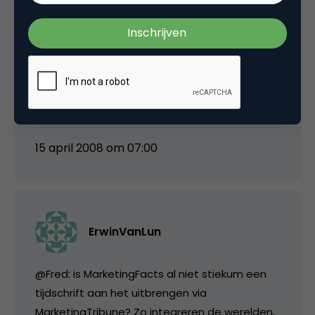
Floris
Ik ben eigenlijk wel benieuwd wat dit betekent
voor AdfoResult en het Resultblog. Die
structuur lijkt nu gelijk aan hoe Adformatie en
Adfoblog zich op dit moment verhouden.
15 april 2008 om 07:00
ErwinVanLun
@Fred: is MarketingFacts al niet stiekum een
tijdschrift aan het uitbrengen via
MarketingTribune? Zo integreren de werelden,