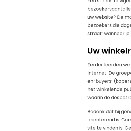
Een steeds heviger
bezoekersaantallen
uw website? De moei
bezoekers die dagel
straat’ wanneer je 
Uw winkelr
Eerder leerden we 
Internet. De groepe
en ‘buyers’ (koper
het winkelende pub
waarin de desbetre
Bedenk dat bij gen
orienterend is. Co
site te vinden is.