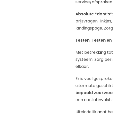
service/afspraken 
Absolute “dont’s”
prijsvragen, linkj
landingspage. Zorg 
Testen, Testen en
Met betrekking tot
systeem. Zorg per 
elkaar.
Er is veel gesproke
uitermate geschikt
bepaald zoekwoo
een aantal invalsh
Uiteindelijk gaat h