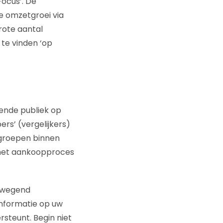
Focus’. De
e omzetgroei via
grote aantal
 te vinden ‘op
lende publiek op
ers’ (vergelijkers)
e groepen binnen
 het aankoopproces
erwegend
informatie op uw
rsteunt. Begin niet