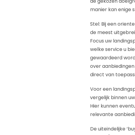
de gekozen doelgr
manier kan enige s
Stel: Bij een orie
de meest uitgebrei
Focus uw landingsp
welke service u bie
gewaardeerd wordt, 
over aanbiedingen 
direct van toepassi
Voor een landingsp
vergelijk binnen 
Hier kunnen event
relevante aanbiedi
De uiteindelijke ‘