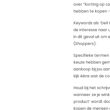
over “korting op L
hebben te kopen –
Keywords als ‘Dell
de interesse naar 
in dit geval uit o
(Shoppers).
Specifieke termen a
keuze hebben gema
aankoop bij jou aan
kijk ééns wat de c
Houd bij het schri
wanneer ze je winke
product’ wordt doo
kopen de mensen 