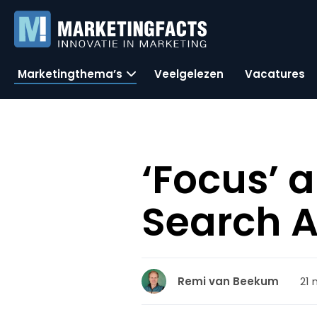
Marketingthema’s
Veelgelezen
Vacatures
‘Focus’ 
Search A
21 
Remi van Beekum