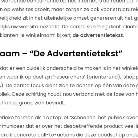
 wordende concurrentie op het Internet is de reden tot ‘
 op websites groeit, maar zorgen ze ook voor structurel
lijkheid zit in het uiteindelijke omzet genereren uit het 
ijks uw website bezoekt. De eerste schifting dient plaats
klanten ‘je winkelraam’ kijken;
de advertentietekst
.
aam – “De Advertentietekst”
dat er een duidelijk onderscheid te maken is in het winke
n waar ik op doel zijn ‘researchers’ (orienterend), ‘shopp
s). De eerste focus dient zich te richten op één van dez
liek. Deze schifting houdt nou verband met de fase van
ffende groep zich bevindt.
erieke termen als ‘Laptop’ of ‘Schoenen’ het publiek ov
mmuniceer dat er over het desbetreffende product veel 
 Gebruik concrete call-to-actions die deze boodschap onde