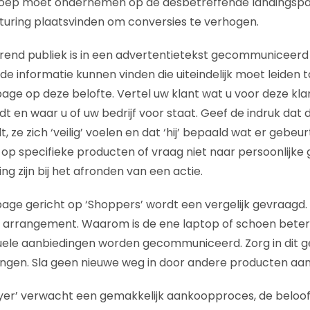
oep moet ondernemen op de desbetreffende landingspa
turing plaatsvinden om conversies te verhogen.
nterend publiek is in een advertentietekst gecommuniceerd
de informatie kunnen vinden die uiteindelijk moet leiden 
age op deze belofte. Vertel uw klant wat u voor deze kl
dt en waar u of uw bedrijf voor staat. Geef de indruk dat 
ze zich ‘veilig’ voelen en dat ‘hij’ bepaald wat er gebeurt.
op specifieke producten of vraag niet naar persoonlijke 
ng zijn bij het afronden van een actie.
age gericht op ‘Shoppers’ wordt een vergelijk gevraagd.
uw arrangement. Waarom is de ene laptop of schoen bete
uele aanbiedingen worden gecommuniceerd. Zorg in dit g
ngen. Sla geen nieuwe weg in door andere producten aan
buyer’ verwacht een gemakkelijk aankoopproces, de beloo