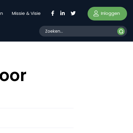
Inloggen
en
Missie & Visie
voor