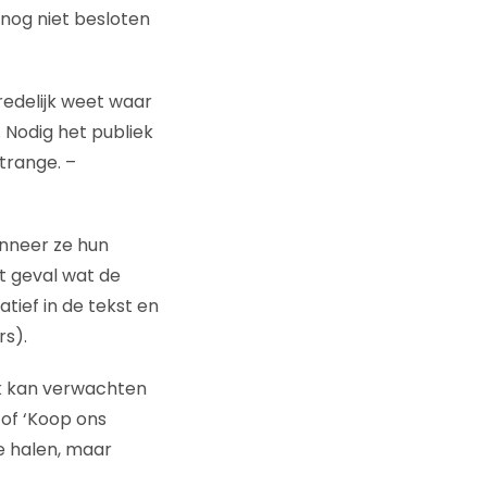
 nog niet besloten
redelijk weet waar
 Nodig het publiek
trange. –
wanneer ze hun
t geval wat de
tief in de tekst en
rs).
ek kan verwachten
 of ‘Koop ons
e halen, maar