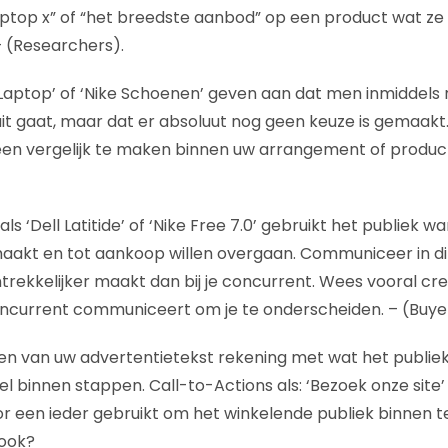
aptop x” of “het breedste aanbod” op een product wat ze
 (Researchers).
 Laptop’ of ‘Nike Schoenen’ geven aan dat men inmiddels 
uit gaat, maar dat er absoluut nog geen keuze is gemaakt.
m een vergelijk te maken binnen uw arrangement of produc
ls ‘Dell Latitide’ of ‘Nike Free 7.0’ gebruikt het publiek 
akt en tot aankoop willen overgaan. Communiceer in di
trekkelijker maakt dan bij je concurrent. Wees vooral crea
oncurrent communiceert om je te onderscheiden. – (Buye
jven van uw advertentietekst rekening met wat het publi
l binnen stappen. Call-to-Actions als: ‘Bezoek onze site’
r een ieder gebruikt om het winkelende publiek binnen t
ook?