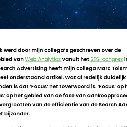
k werd door mijn collega’s geschreven over de
ebied van
Web Analytics
vanuit het
SES-congres
i
Search Advertising heeft mijn collega
Marc Tols
reef onderstaand artikel. Wat al redelijk duidelij
en is dat ‘Focus’ het toverwoord is. ‘Focus’ op 
us’ op het gebied van de fase van aankoopproces
 vergrootten van de efficiëntie van de Search Ad
 bijzonder.