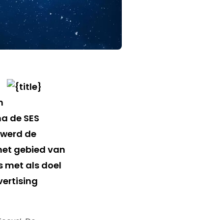
n
ma
de SES
k werd de
het gebied van
 met als doel
vertising