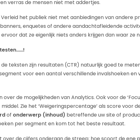
en verras de mensen niet met addertjes.
: Verleid het publiek niet met aanbiedingen van andere p
es, banners, enquetes of andere aandachtafleidende activi
ervoor dat ze eigenlijk niets anders krijgen dan waar ze n
 testen……!
 de teksten zijn resultaten (CTR) natuurlijk goed te mete
segment voor een aantal verschillende invalshoeken en v
n over de mogelijkheden van Analytics. Ook voor de ‘Focus
 middel. Zie het ‘Weigeringspercentage’ als score voor d
rd
of
onderwerp (inhoud)
betreffende uw site of product
oeken per segment en kom tot het beste resultaat.
et over de cijfers onderaan de streep; hoe scoort de ene 