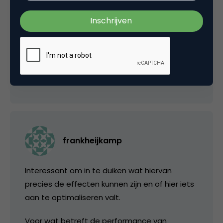
Typte blijkbaar iets wat het filter hier niet wilde
zien 🙂 Vervang [removed] door ‘dokument
punt write’.
8 maart 2008 om 21:29
frankheijkamp
Interessant om in te duiken wat hiervan
precies de effecten kunnen zijn en of hier iets
aan te optimaliseren valt.
Voor wat betreft de performance van