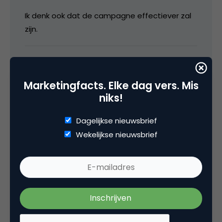
Ik denk ook dat de campagne effectiever zal
zijn.
8 februari 2008 om 11:03
Marketingfacts. Elke dag vers. Mis
niks!
Gijsbregt
Dagelijkse nieuwsbrief
Wekelijkse nieuwsbrief
@ Ed en Diederik: ik denk idd dat jullie een
marketing (of sales) gen missen 😉
Het gaat absoluut niet alleen maar om
merkbekendheid maar ook om verhoogde
penetratie en verkoop.