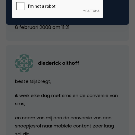
Gr alewijn
8 februari 2008 om 11:21
diederick olthoff
beste Gijsbregt,
ik werk elke dag met sms en de conversie van
sms,
en neem van mij aan de conversie van een
snoepjesrol naar mobiele content zeer laag
zal zijn,