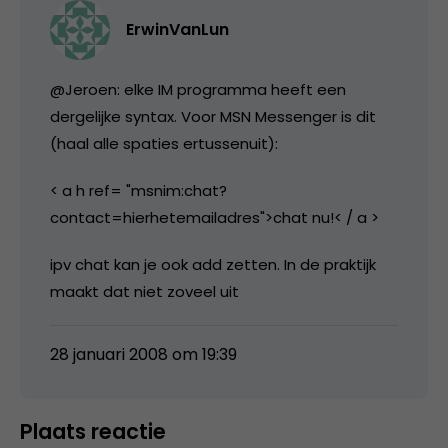
ErwinVanLun
@Jeroen: elke IM programma heeft een
dergelijke syntax. Voor MSN Messenger is dit
(haal alle spaties ertussenuit):
< a h ref= "msnim:chat?
contact=hierhetemailadres">chat nu!< / a >
ipv chat kan je ook add zetten. In de praktijk
maakt dat niet zoveel uit
28 januari 2008 om 19:39
Plaats reactie