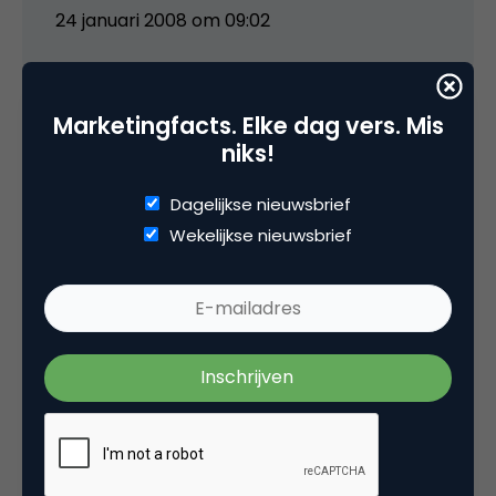
24 januari 2008 om 09:02
Marketingfacts. Elke dag vers. Mis
niks!
Harrold
Dagelijkse nieuwsbrief
Qua layout vind ik het ook zeker een
Wekelijkse nieuwsbrief
vooruitgang. Alleen ik vond de stijl van de oude
website wel mooier, of liever gezegd
herkenbaarder & unieker. Nu lijkt het een
beetje op een standaard wordpress theme.
24 januari 2008 om 11:14