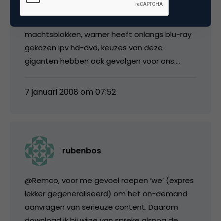
grootste film/serie titels, ik verwacht van hen
een heiligere graal. Let op deze
machtsblokken, warner heeft onlangs blu-ray
gekozen ipv hd-dvd, keuzes van deze
giganten hebben ook gevolgen voor ons….
7 januari 2008 om 07:52
rubenbos
@Remco, voor me gevoel roepen ‘we’ (expres
lekker gegeneraliseerd) om het on-demand
aanvragen van serieuze content. Daarom
download ik bij wijze van spreke alsnog de