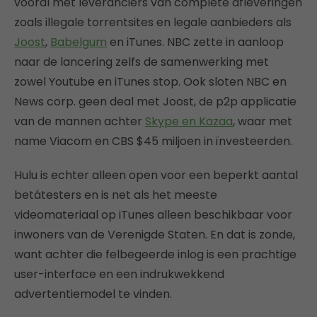
vooral met leveranciers van complete afleveringen
zoals illegale torrentsites en legale aanbieders als
Joost
,
Babelgum
en iTunes. NBC zette in aanloop
naar de lancering zelfs de samenwerking met
zowel Youtube en iTunes stop. Ook sloten NBC en
News corp. geen deal met Joost, de p2p applicatie
van de mannen achter
Skype en Kazaa
, waar met
name Viacom en CBS $45 miljoen in ïnvesteerden.
Hulu is echter alleen open voor een beperkt aantal
betátesters en is net als het meeste
videomateriaal op iTunes alleen beschikbaar voor
inwoners van de Verenigde Staten. En dat is zonde,
want achter die felbegeerde inlog is een prachtige
user-interface en een indrukwekkend
advertentiemodel te vinden.