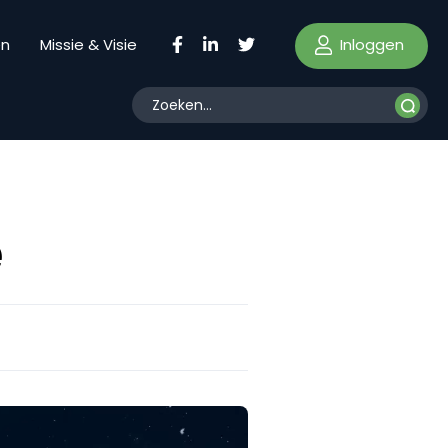
Inloggen
en
Missie & Visie
e