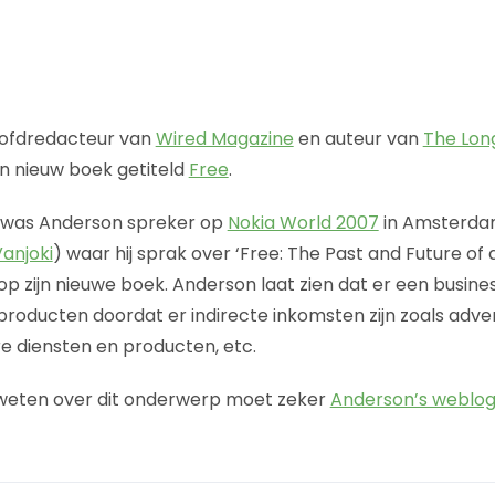
oofdredacteur van
Wired Magazine
en auteur van
The Long
n nieuw boek getiteld
Free
.
 was Anderson spreker op
Nokia World 2007
in Amsterdam
Vanjoki
) waar hij sprak over ‘Free: The Past and Future of a
op zijn nieuwe boek. Anderson laat zien dat er een busine
 producten doordat er indirecte inkomsten zijn zoals adv
 diensten en producten, etc.
 weten over dit onderwerp moet zeker
Anderson’s weblo