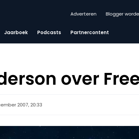
Adverteren
Blogger word
Jaarboek
Podcasts
Partnercontent
derson over Fre
cember 2007, 20:33