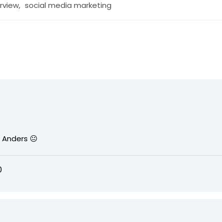
erview
,
social media marketing
o Anders 😐
0