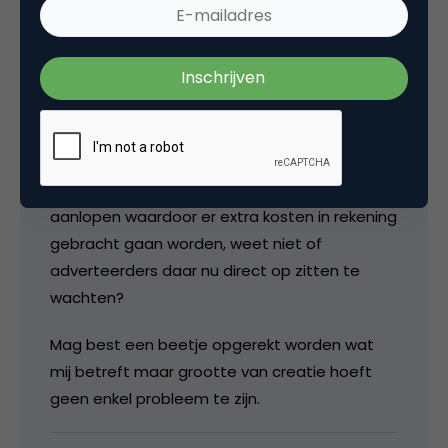
Weet niet precies wat nou het probleem is als
je een beetje handig met Adserving bent kan
je ook je creatie extern hosten door middel
van een simpel scriptje. Dan kan je prima
creatie van wel 500Kb uitserveren…
Als je wat minder handig met Adserving bent
ga je tegen de bandbreedte van je contract
aanlopen waardoor er extra kosten in rekening
gebracht gaan worden, weet niet of
adverteerders daar nu direct op zitten te
wachten?
Mag best een beetje opgerekt worden wat
mij betreft maar grootte van creatie hoeft
geen enkel probleem te zijn.