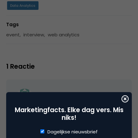
Data Analytics
Tags
event
,
interview
,
web analytics
1 Reactie
David de Boer
Marketingfacts. Elke dag vers. Mis
niks!
Vincent en Rod kwamen er niet uit:
Rod Beckstrom: “Onstuitbare opkomst van
Dagelijkse nieuwsbrief