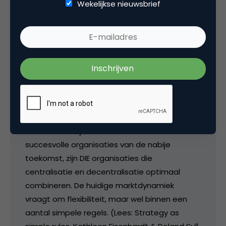
gedecentraliseerde en leaderless
Wekelijkse nieuwsbrief
organisaties mede dankzij internet en web2.0.”
Vincent Evers: “Bedrijven zijn oneindig aan het
centraliseren dankzij de ICT technologie en
globalisering.”
Volgens mij is er geen sprake van een
tegenstelling. Beide mogelijk tegelijkertijd.
Sterker nog, dat is een noodzakelijke strategie
voor een bedrijf om te overleven. Dé
succesvolle organisaties van de nabije
toekomst, zijn DIE organisaties die
centralisatie en decentralisatie optimaal
combineren. De huidige marktdynamiek
vraagt om flexibiliteit, maar wel binnen een
aantal simpele regels. (Lees: Strategy as