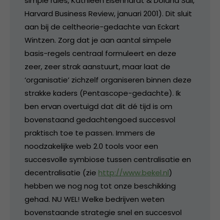
simple rules, Kathleen Eisenhardt & Doland Sull,
Harvard Business Review, januari 2001). Dit sluit
aan bij de celtheorie-gedachte van Eckart
Wintzen. Zorg dat je aan aantal simpele
basis-regels centraal formuleert en deze
zeer, zeer strak aanstuurt, maar laat de
‘organisatie’ zichzelf organiseren binnen deze
strakke kaders (Pentascope-gedachte). Ik
ben ervan overtuigd dat dit dé tijd is om
bovenstaand gedachtengoed succesvol
praktisch toe te passen. Immers de
noodzakelijke web 2.0 tools voor een
succesvolle symbiose tussen centralisatie en
decentralisatie (zie
http://www.bekel.nl
)
hebben we nog nog tot onze beschikking
gehad. NU WEL! Welke bedrijven weten
bovenstaande strategie snel en succesvol