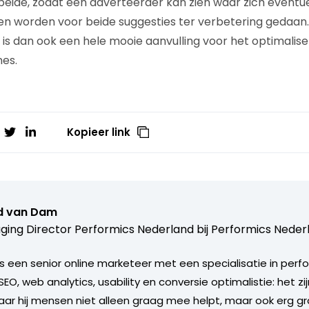
 beide, zodat een adverteerder kan zien waar zich event
en worden voor beide suggesties ter verbetering gedaan
s dan ook een hele mooie aanvulling voor het optimalise
es.
Kopieer link
d van Dam
ing Director Performics Nederland bij
Performics Neder
s een senior online marketeer met een specialisatie in per
SEO, web analytics, usability en conversie optimalistie: het zi
r hij mensen niet alleen graag mee helpt, maar ook erg gr