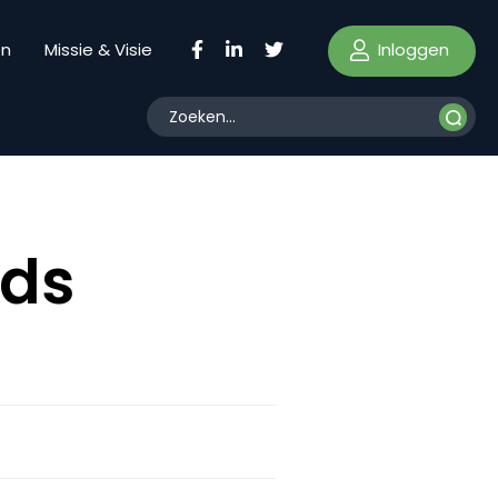
Inloggen
en
Missie & Visie
rds