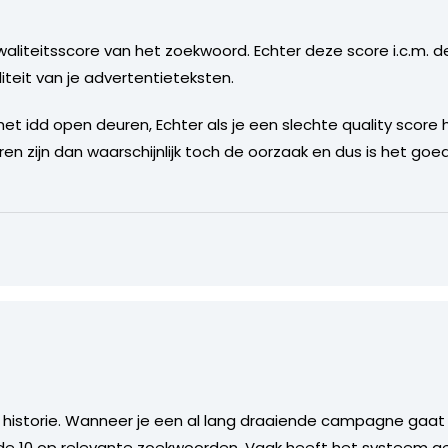
liteitsscore van het zoekwoord. Echter deze score i.c.m. 
iteit van je advertentieteksten.
et idd open deuren, Echter als je een slechte quality score he
en zijn dan waarschijnlijk toch de oorzaak en dus is het go
r
historie. Wanneer je een al lang draaiende campagne gaat o
r de 10 op relevante zoekwoorden. Vaak heeft het systeem g