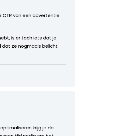
de CTR van een advertentie
bt, is er toch iets dat je
ed dat ze nogmaals belicht
ptimaliseren krijg je de
ewoon tijd nodig om het