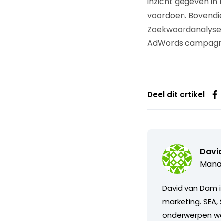
inzicht gegeven in
voordoen. Bovendi
Zoekwoordanalyse i
AdWords campagn
Deel dit artikel
Davi
Manag
David van Dam i
marketing. SEA, 
onderwerpen waa