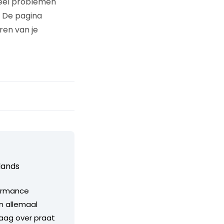
ueel problemen
. De pagina
ren van je
lands
formance
jn allemaal
aag over praat